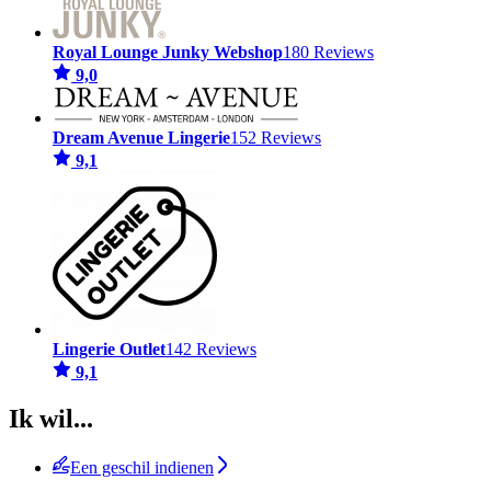
Royal Lounge Junky Webshop
180 Reviews
9,0
Dream Avenue Lingerie
152 Reviews
9,1
Lingerie Outlet
142 Reviews
9,1
Ik wil...
Een geschil indienen