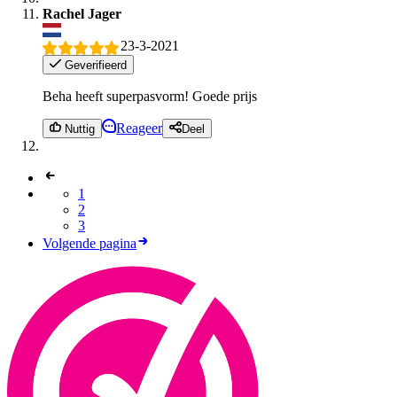
Rachel Jager
23-3-2021
Geverifieerd
Beha heeft superpasvorm! Goede prijs
Reageer
Nuttig
Deel
1
2
3
Volgende pagina