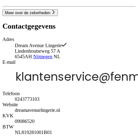
Meer over de zekerheden
Contactgegevens
Adres
Dream Avenue Lingerie
Lindenhoutseweg 57 A
6545AH
Nijmegen
NL
E-mail
Telefoon
0243773103
Website
dreamavenuelingerie.nl
KVK
09086520
BTW
NL819281001B01