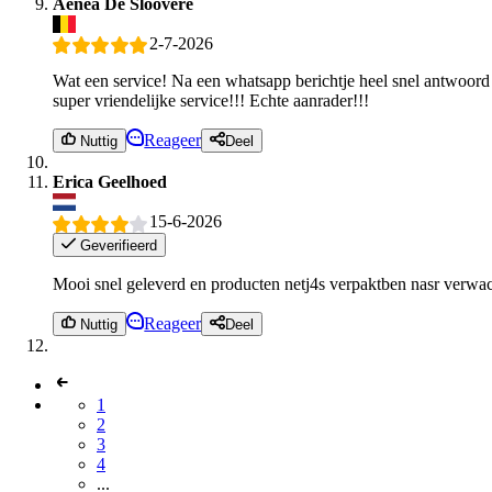
Aenea De Sloovere
2-7-2026
Wat een service! Na een whatsapp berichtje heel snel antwoord
super vriendelijke service!!! Echte aanrader!!!
Reageer
Nuttig
Deel
Erica Geelhoed
15-6-2026
Geverifieerd
Mooi snel geleverd en producten netj4s verpaktben nasr verwac
Reageer
Nuttig
Deel
1
2
3
4
...