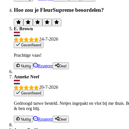
Hoe zou je FleurSupreme beoordelen?
E. Brown
24-7-2026
Geverifieerd
Prachtige vaas!
Reageer
Nuttig
Deel
Anneke Neef
20-7-2026
Geverifieerd
Gedroogd tarwe besteld. Netjes ingepakt en vlot bij me thuis.
ik ben erg blij.
Reageer
Nuttig
Deel