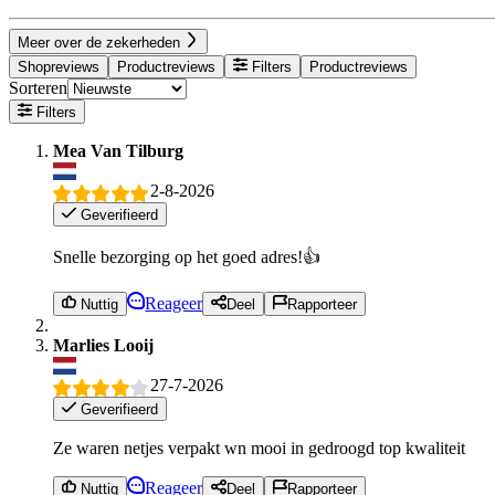
Meer over de zekerheden
Shopreviews
Productreviews
Filters
Productreviews
Sorteren
Filters
Mea Van Tilburg
2-8-2026
Geverifieerd
Snelle bezorging op het goed adres!👍
Reageer
Nuttig
Deel
Rapporteer
Marlies Looij
27-7-2026
Geverifieerd
Ze waren netjes verpakt wn mooi in gedroogd top kwaliteit
Reageer
Nuttig
Deel
Rapporteer