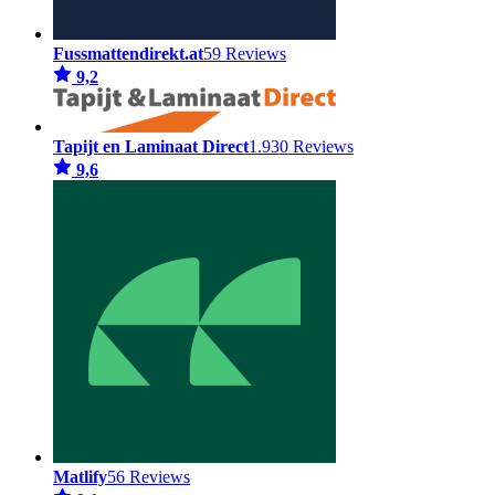
Fussmattendirekt.at
59 Reviews
9,2
Tapijt en Laminaat Direct
1.930 Reviews
9,6
Matlify
56 Reviews