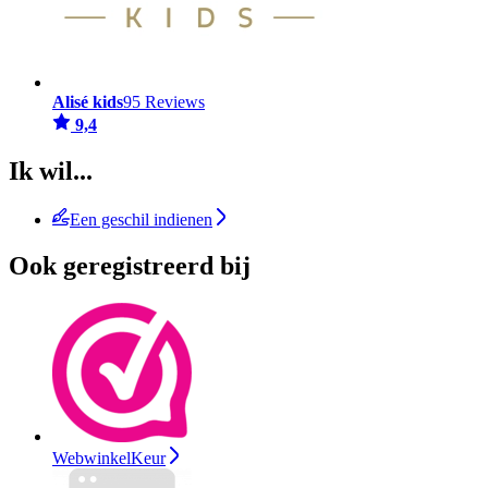
Alisé kids
95 Reviews
9,4
Ik wil...
Een geschil indienen
Ook geregistreerd bij
WebwinkelKeur