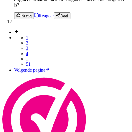
is?
Reageer
Nuttig
Deel
1
2
3
4
...
51
Volgende pagina