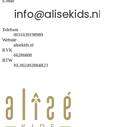
E-mail
Telefoon
0031639198989
Website
alisekids.nl
KVK
66286808
BTW
NL002492884B23