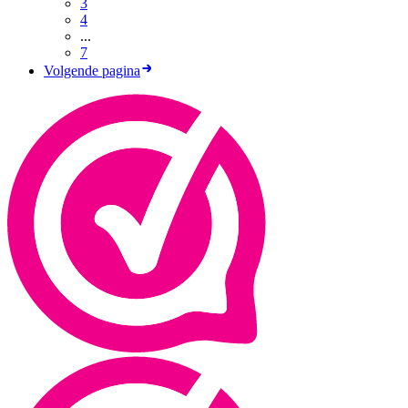
3
4
...
7
Volgende pagina