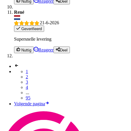
Reageer
Nuttig
Deel
René
21-6-2026
Geverifieerd
Supersnelle levering
Reageer
Nuttig
Deel
1
2
3
4
...
95
Volgende pagina