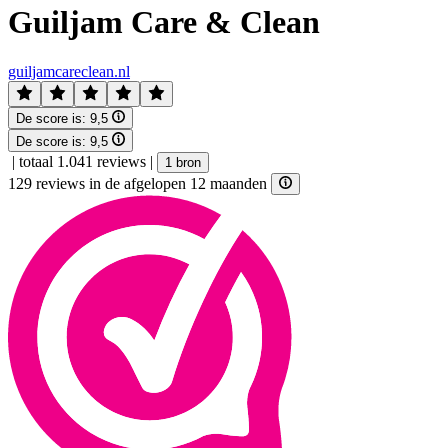
Guiljam Care & Clean
guiljamcareclean.nl
De score is:
9,5
De score is:
9,5
|
totaal 1.041 reviews
|
1 bron
129 reviews in de afgelopen 12 maanden