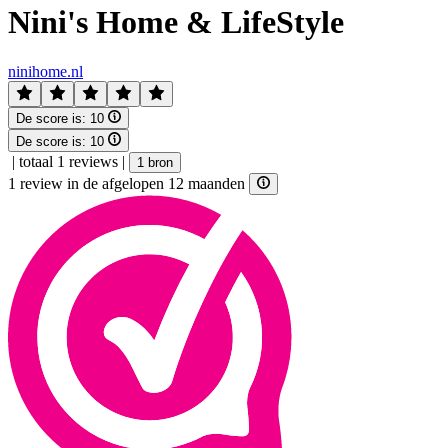
Nini's Home & LifeStyle
ninihome.nl
De score is:
10
De score is:
10
|
totaal 1 reviews
|
1 bron
1 review in de afgelopen 12 maanden