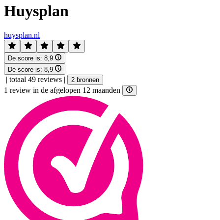
Huysplan
huysplan.nl
De score is:
8,9
De score is:
8,9
|
totaal 49 reviews
|
2 bronnen
1 review in de afgelopen 12 maanden