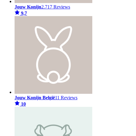
Jouw Konijn
2.717 Reviews
9,7
Jouw Konijn België
11 Reviews
10