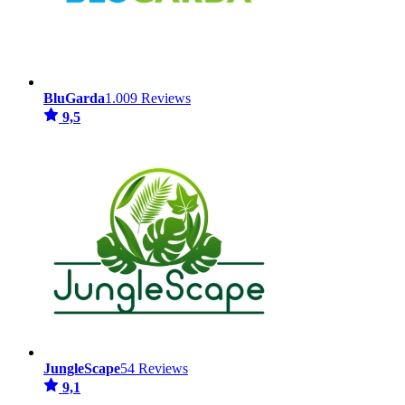
BluGarda
1.009 Reviews
9,5
JungleScape
54 Reviews
9,1