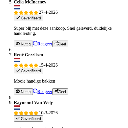
Celia McInerney
27-4-2026
Geverifieerd
Super blij met deze aankoop. Snel geleverd, duidelijke
handleiding.
Reageer
Nuttig
Deel
René Gerritsen
15-4-2026
Geverifieerd
Mooie handige bakken
Reageer
Nuttig
Deel
Raymond Van Wely
10-3-2026
Geverifieerd