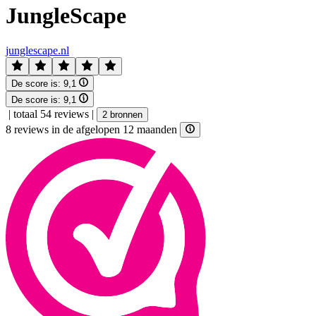
JungleScape
junglescape.nl
De score is:
9,1
De score is:
9,1
|
totaal 54 reviews
|
2 bronnen
8 reviews in de afgelopen 12 maanden