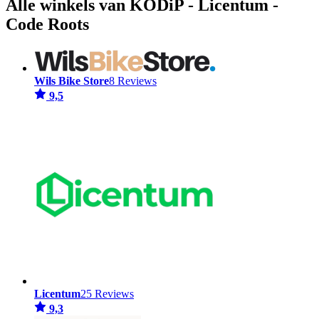
Alle winkels van KODiP - Licentum -
Code Roots
Wils Bike Store
8 Reviews
9,5
Licentum
25 Reviews
9,3