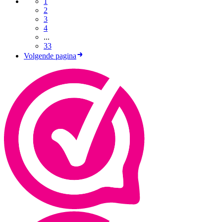
1
2
3
4
...
33
Volgende pagina