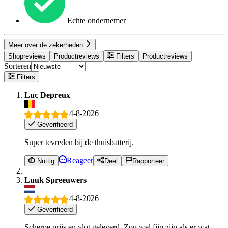
Echte ondernemer
Meer over de zekerheden
Shopreviews
Productreviews
Filters
Productreviews
Sorteren
Filters
Luc Depreux
4-8-2026
Geverifieerd
Super tevreden bij de thuisbatterij.
Reageer
Nuttig
Deel
Rapporteer
Luuk Spreeuwers
4-8-2026
Geverifieerd
Scherpe prijs en vlot geleverd. Zou wel fijn zijn als er wat