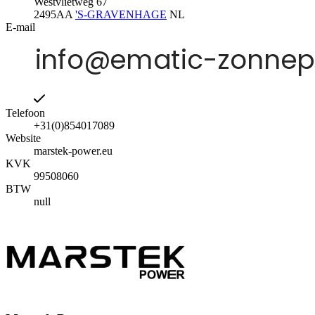
Westvlietweg 67
2495AA
'S-GRAVENHAGE
NL
E-mail
Telefoon
+31(0)854017089
Website
marstek-power.eu
KVK
99508060
BTW
null