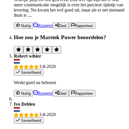
meer communicatie mogelijk is over het precieze tijdstip van
levering. Nu kwam het wel goed uit, maar als er net niemand
thuis is ....
Reageer
Nuttig
Deel
Rapporteer
Hoe zou je Marstek Power beoordelen?
Robert wibier
3-8-2026
Geverifieerd
Werkt goed na behoren
Reageer
Nuttig
Deel
Rapporteer
Ivo Debleu
3-8-2026
Geverifieerd