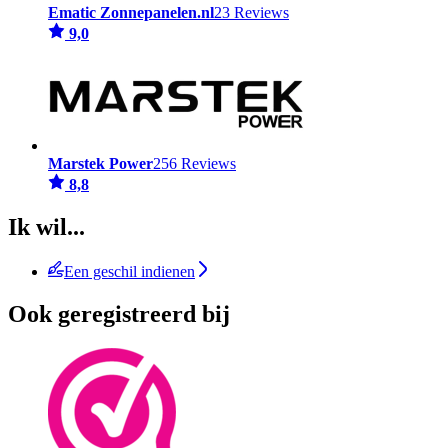
Ematic Zonnepanelen.nl
23 Reviews
9,0
Marstek Power
256 Reviews
8,8
Ik wil...
Een geschil indienen
Ook geregistreerd bij