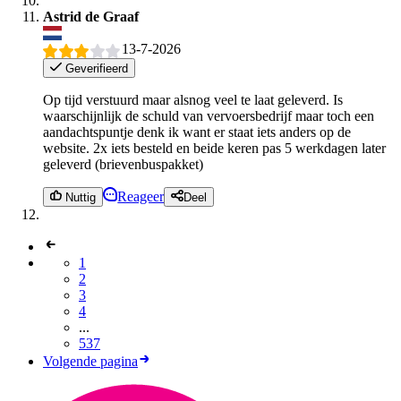
Astrid de Graaf
13-7-2026
Geverifieerd
Op tijd verstuurd maar alsnog veel te laat geleverd. Is
waarschijnlijk de schuld van vervoersbedrijf maar toch een
aandachtspuntje denk ik want er staat iets anders op de
website. 2x iets besteld en beide keren pas 5 werkdagen later
geleverd (brievenbuspakket)
Reageer
Nuttig
Deel
1
2
3
4
...
537
Volgende pagina