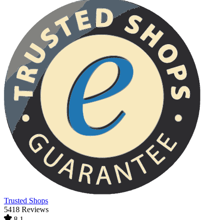
Trusted Shops
5418 Reviews
8,1