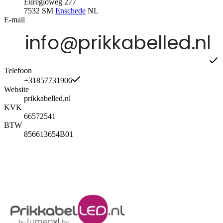
Euregioweg 277
7532 SM
Enschede
NL
E-mail
Telefoon
+31857731906
Website
prikkabelled.nl
KVK
66572541
BTW
856613654B01