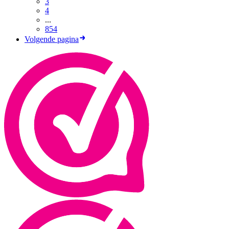
3
4
...
854
Volgende pagina