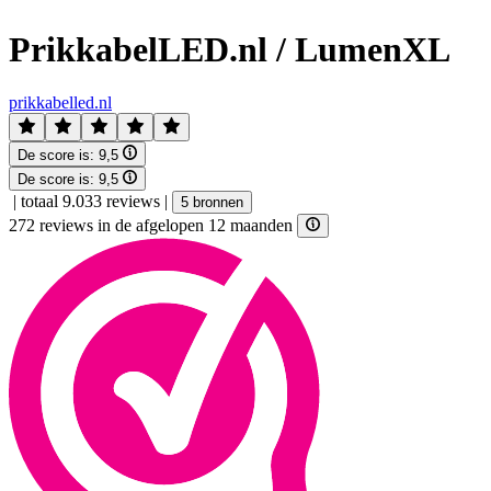
PrikkabelLED.nl / LumenXL
prikkabelled.nl
De score is:
9,5
De score is:
9,5
|
totaal 9.033 reviews
|
5 bronnen
272 reviews in de afgelopen 12 maanden