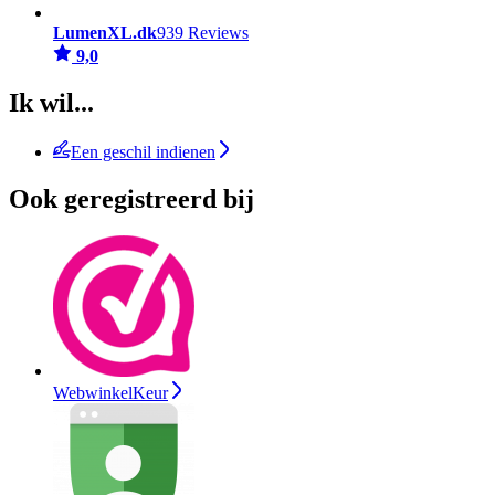
LumenXL.dk
939 Reviews
9,0
Ik wil...
Een geschil indienen
Ook geregistreerd bij
WebwinkelKeur