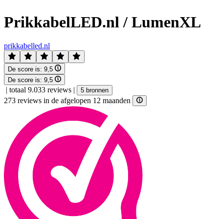
PrikkabelLED.nl / LumenXL
prikkabelled.nl
De score is:
9,5
De score is:
9,5
|
totaal 9.033 reviews
|
5 bronnen
273 reviews in de afgelopen 12 maanden