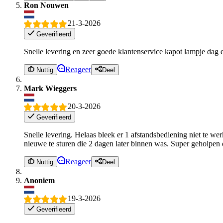
Ron Nouwen
21-3-2026
Geverifieerd
Snelle levering en zeer goede klantenservice kapot lampje dag 
Reageer
Nuttig
Deel
Mark Wieggers
20-3-2026
Geverifieerd
Snelle levering. Helaas bleek er 1 afstandsbediening niet te w
nieuwe te sturen die 2 dagen later binnen was. Super geholpen 
Reageer
Nuttig
Deel
Anoniem
19-3-2026
Geverifieerd