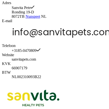
Adres
Sanvita Pets
Ronding 19-D
8072TB
Nunspeet
NL
E-mail
Telefoon
+3185-0470809
Website
sanvitapets.com
KVK
66907179
BTW
NL002310093B22