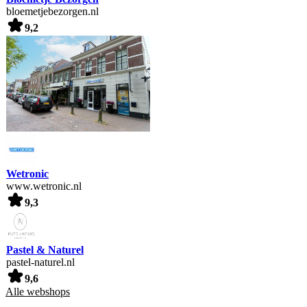
bloemetjebezorgen.nl
9,2
Wetronic
www.wetronic.nl
9,3
Pastel & Naturel
pastel-naturel.nl
9,6
Alle webshops