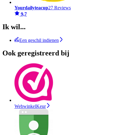
Yourdailyteacup
27 Reviews
9,7
Ik wil...
Een geschil indienen
Ook geregistreerd bij
WebwinkelKeur