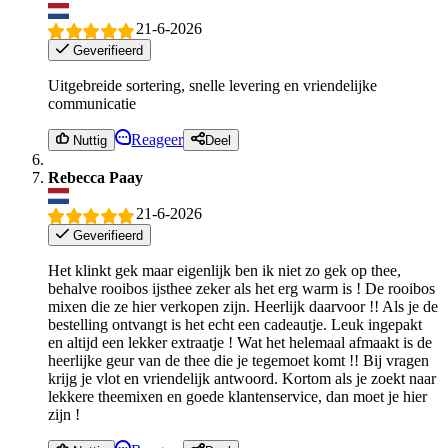
21-6-2026
Geverifieerd
Uitgebreide sortering, snelle levering en vriendelijke
communicatie
Reageer
Nuttig
Deel
Rebecca Paay
21-6-2026
Geverifieerd
Het klinkt gek maar eigenlijk ben ik niet zo gek op thee,
behalve rooibos ijsthee zeker als het erg warm is ! De rooibos
mixen die ze hier verkopen zijn. Heerlijk daarvoor !! Als je de
bestelling ontvangt is het echt een cadeautje. Leuk ingepakt
en altijd een lekker extraatje ! Wat het helemaal afmaakt is de
heerlijke geur van de thee die je tegemoet komt !! Bij vragen
krijg je vlot en vriendelijk antwoord. Kortom als je zoekt naar
lekkere theemixen en goede klantenservice, dan moet je hier
zijn !