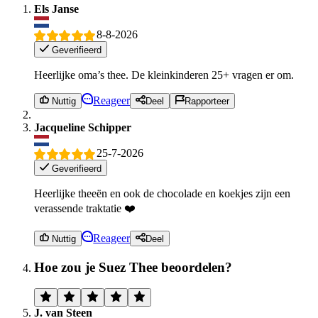
Els Janse
8-8-2026
Geverifieerd
Heerlijke oma’s thee. De kleinkinderen 25+ vragen er om.
Reageer
Nuttig
Deel
Rapporteer
Jacqueline Schipper
25-7-2026
Geverifieerd
Heerlijke theeën en ook de chocolade en koekjes zijn een
verassende traktatie ❤️
Reageer
Nuttig
Deel
Hoe zou je Suez Thee beoordelen?
J. van Steen