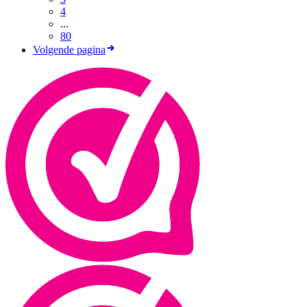
4
...
80
Volgende pagina