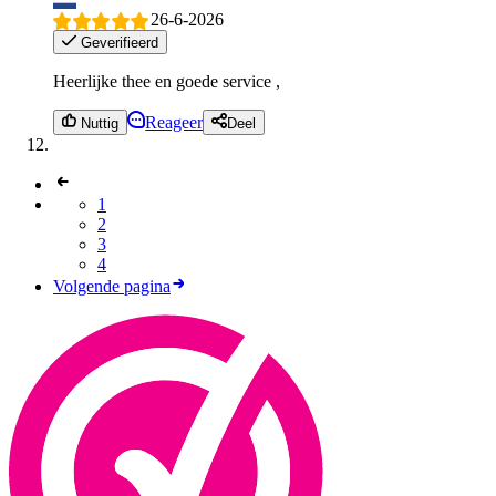
26-6-2026
Geverifieerd
Heerlijke thee en goede service ,
Reageer
Nuttig
Deel
1
2
3
4
Volgende pagina