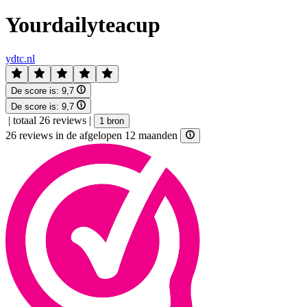
Yourdailyteacup
ydtc.nl
De score is:
9,7
De score is:
9,7
|
totaal 26 reviews
|
1 bron
26 reviews in de afgelopen 12 maanden