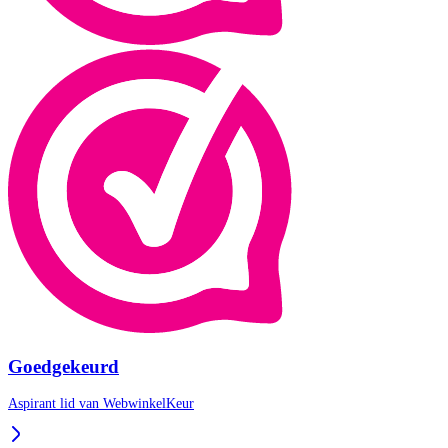
Goedgekeurd
Aspirant lid van
WebwinkelKeur