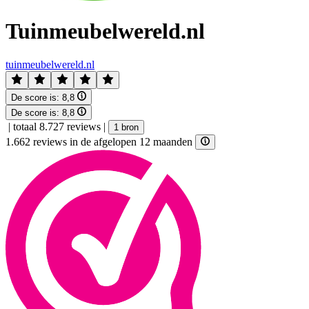
Tuinmeubelwereld.nl
tuinmeubelwereld.nl
De score is:
8,8
De score is:
8,8
|
totaal 8.727 reviews
|
1 bron
1.662 reviews in de afgelopen 12 maanden