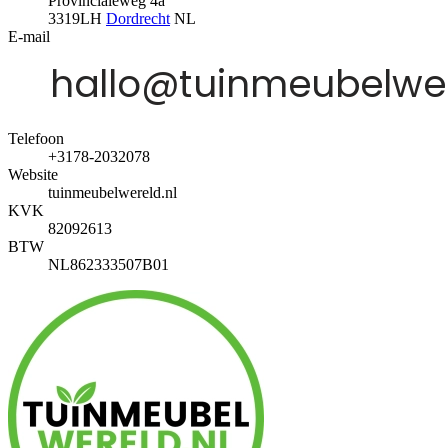
Provincialeweg 4a
3319LH
Dordrecht
NL
E-mail
Telefoon
+3178-2032078
Website
tuinmeubelwereld.nl
KVK
82092613
BTW
NL862333507B01