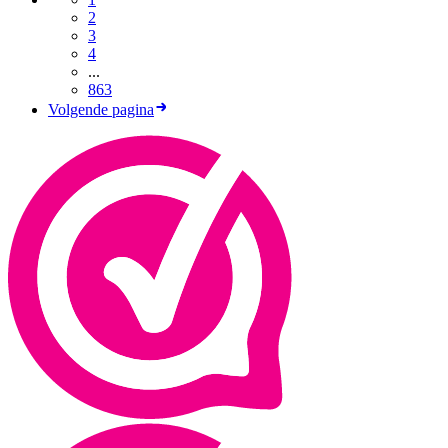
2
3
4
...
863
Volgende pagina