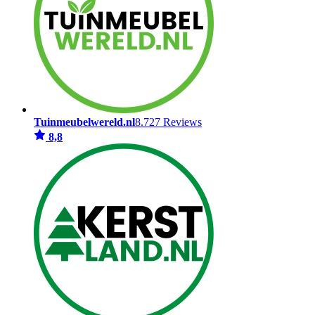
Tuinmeubelwereld.nl
8.727 Reviews
8,8