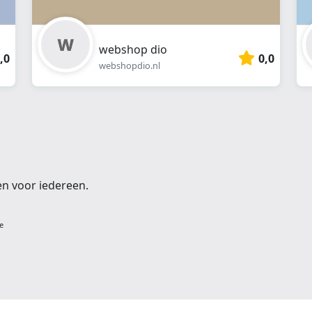
webshop dio
,0
0,0
webshopdio.nl
en voor iedereen.
e