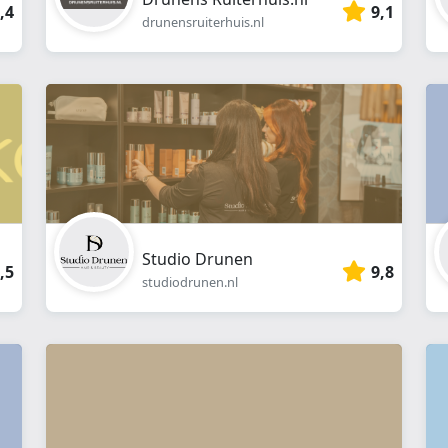
,4
9,1
drunensruiterhuis.nl
Studio Drunen
,5
9,8
studiodrunen.nl