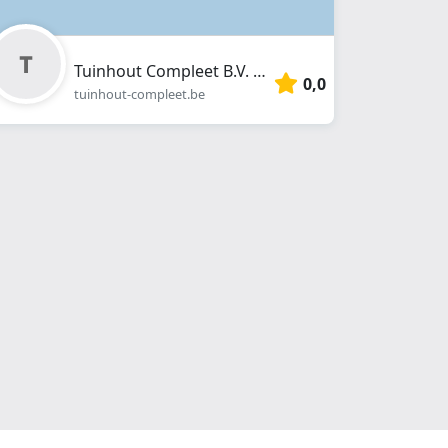
Tuinhout Compleet B.V. België
0,0
tuinhout-compleet.be