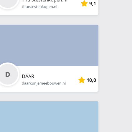
9,1
thuistestenkopen.nl
DAAR
10,0
daarkunjemeebouwen.nl