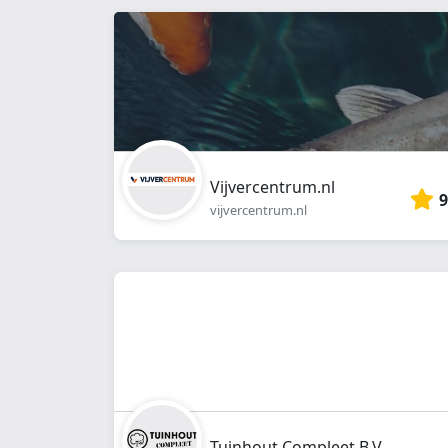
Vijvercentrum.nl
9
vijvercentrum.nl
Tuinhout Compleet B.V.