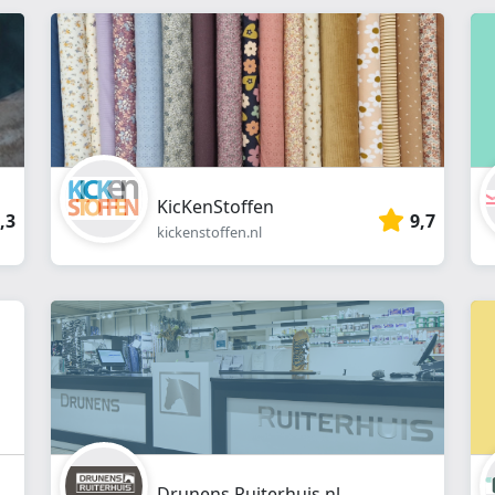
webshop
}}
KicKenStoffen
,3
9,7
kickenstoffen.nl
Drunens Ruiterhuis.nl