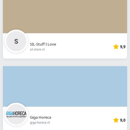
SIL-Stuff I Love
9,9
sil-store.nl
Giga Horeca
9,0
giga-horeca.nl