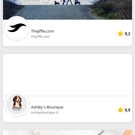
Thejiffle.com
9,2
thejiffle.com
Ashley's Boutique
9,9
ashleysboutique.nl