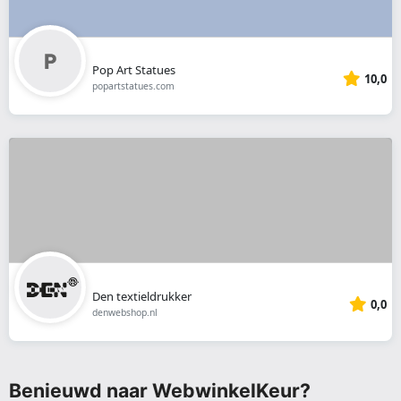
Pop Art Statues
10,0
popartstatues.com
Den textieldrukker
0,0
denwebshop.nl
Benieuwd naar WebwinkelKeur?