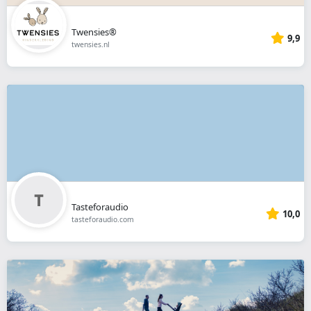
Twensies®
9,9
twensies.nl
Tasteforaudio
10,0
tasteforaudio.com