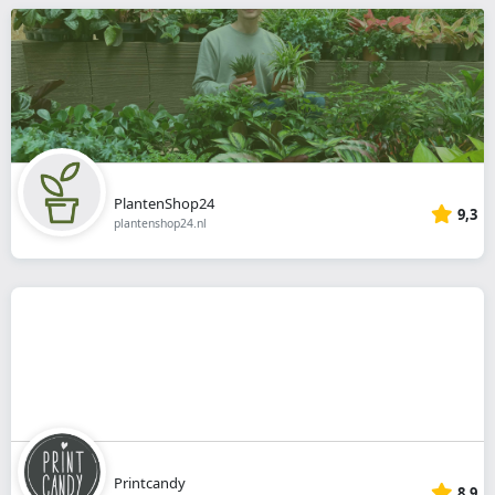
PlantenShop24
9,3
plantenshop24.nl
Printcandy
8,9