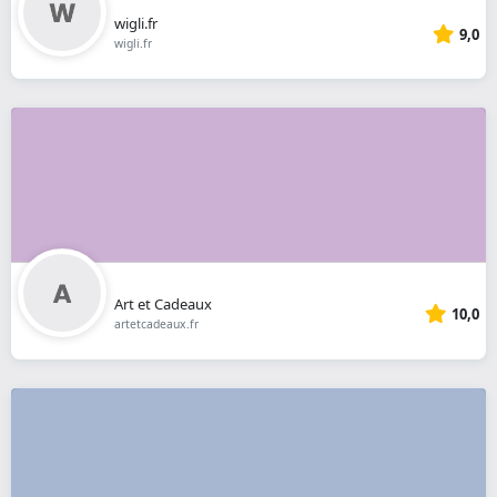
wigli.fr
9,0
wigli.fr
Art et Cadeaux
10,0
artetcadeaux.fr