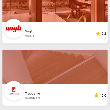
Wigli
9,3
wigli.nl
Trapgenie
10,0
trapgenie.nl