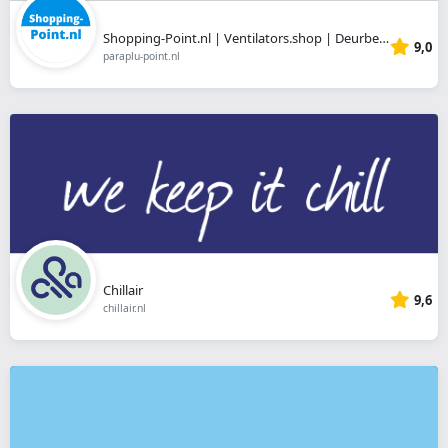
Shopping-Point.nl | Ventilators.shop | Deurbellen.shop
9,0
paraplu-point.nl
Chillair
9,6
chillair.nl