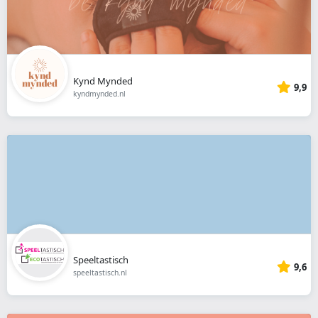
Kynd Mynded
9,9
kyndmynded.nl
Speeltastisch
9,6
speeltastisch.nl