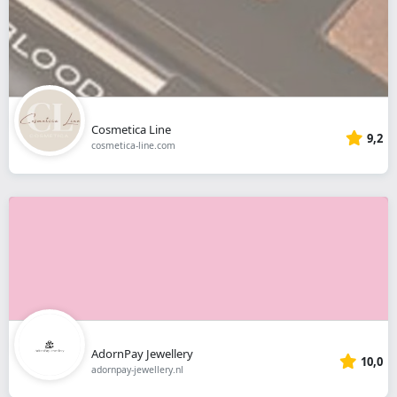
Cosmetica Line
9,2
cosmetica-line.com
AdornPay Jewellery
10,0
adornpay-jewellery.nl