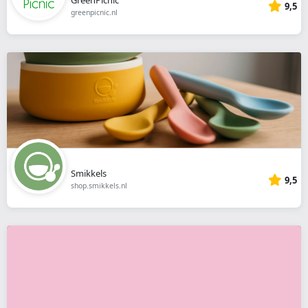
9,5
greenpicnic.nl
Smikkels
9,5
shop.smikkels.nl