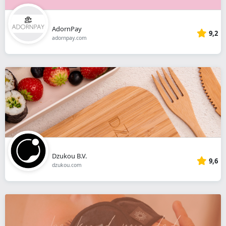
AdornPay
9,2
adornpay.com
Dzukou B.V.
9,6
dzukou.com