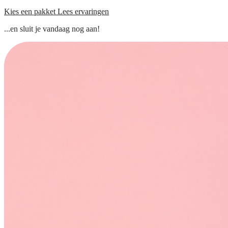
Kies een pakket
Lees ervaringen
...en sluit je vandaag nog aan!