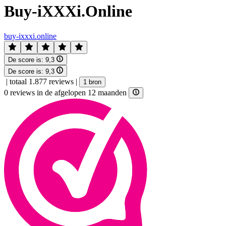
Buy-iXXXi.Online
buy-ixxxi.online
De score is:
9,3
De score is:
9,3
|
totaal 1.877 reviews
|
1 bron
0 reviews in de afgelopen 12 maanden