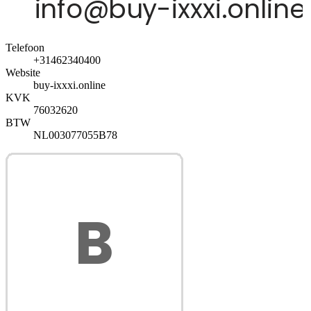
Telefoon
+31462340400
Website
buy-ixxxi.online
KVK
76032620
BTW
NL003077055B78