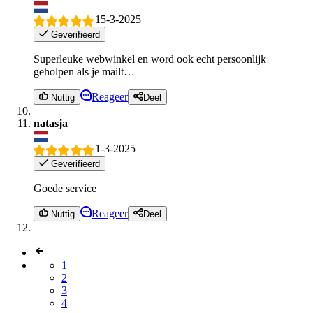
15-3-2025
Geverifieerd
Superleuke webwinkel en word ook echt persoonlijk
geholpen als je mailt…
Reageer
Nuttig
Deel
natasja
1-3-2025
Geverifieerd
Goede service
Reageer
Nuttig
Deel
1
2
3
4