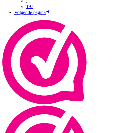
...
197
Volgende pagina