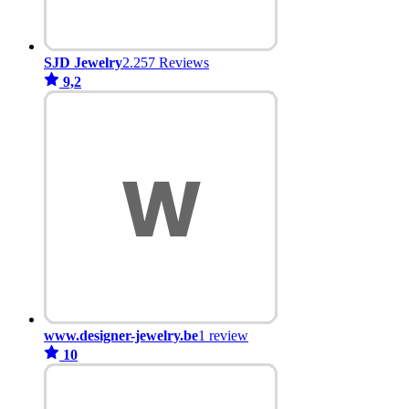
SJD Jewelry
2.257 Reviews
9,2
www.designer-jewelry.be
1 review
10