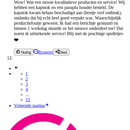
Wow! Wat een mooie kwalitatieve producten en service! Wij
hebben een kapstok en een paraplu houder besteld. De
kapstok kwam helaas beschadigd aan (beetje verf ontbrak),
ondanks dat hij echt heel goed verpakt was. Waarschijnlijk
productiefoutje geweest. Ik had een berichtje gestuurd en
binnen 1 werkdag stuurde ze het nieuwe onderdeel toe! Dat
noem ik uitstekende service! Blij met de prachtige spulletjes
❤️
Reageer
Nuttig
Deel
1
2
3
4
...
15
Volgende pagina