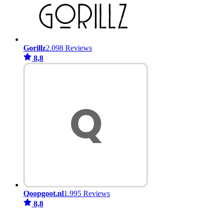
Gorillz
2.098 Reviews
8,8
Qoopgoot.nl
1.995 Reviews
8,8