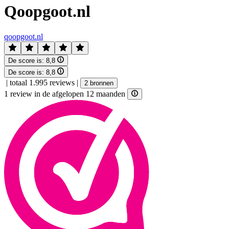
Qoopgoot.nl
qoopgoot.nl
De score is:
8,8
De score is:
8,8
|
totaal 1.995 reviews
|
2 bronnen
1 review in de afgelopen 12 maanden