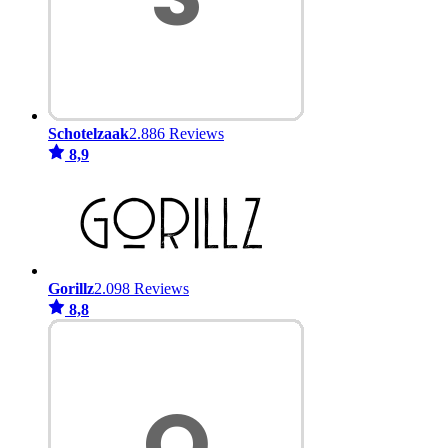
Schotelzaak
2.886 Reviews
8,9
Gorillz
2.098 Reviews
8,8