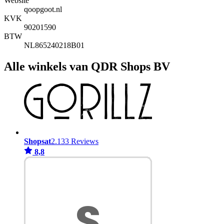
Website
qoopgoot.nl
KVK
90201590
BTW
NL865240218B01
Alle winkels van QDR Shops BV
Shopsat
2.133 Reviews
8,8