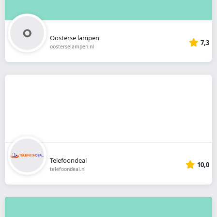
Oosterse lampen
7,3
oosterselampen.nl
Telefoondeal
10,0
telefoondeal.nl