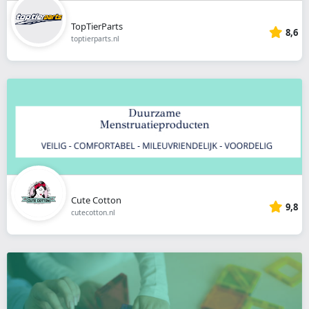
TopTierParts
8,6
toptierparts.nl
Cute Cotton
9,8
cutecotton.nl