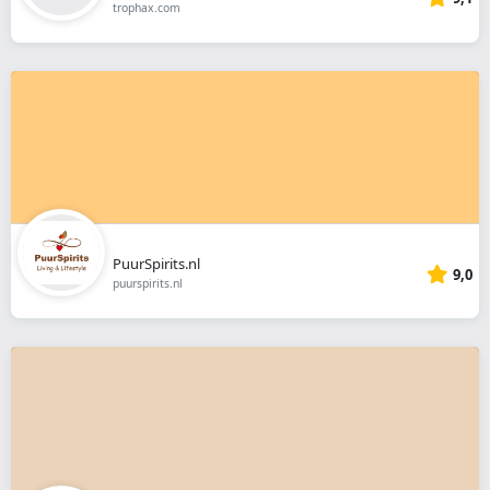
trophax.com
PuurSpirits.nl
9,0
puurspirits.nl