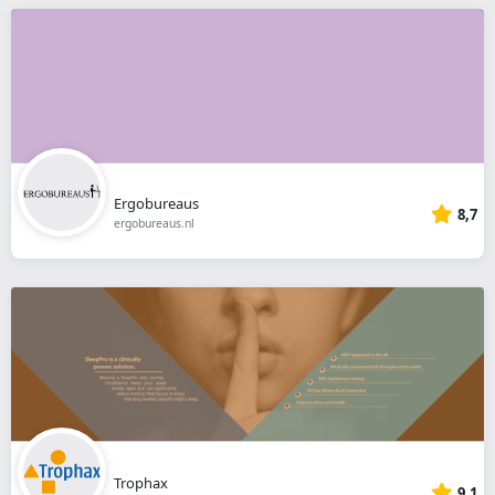
Ergobureaus
8,7
ergobureaus.nl
Trophax
9,1