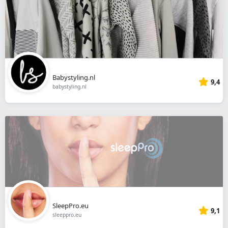
Babystyling.nl
9,4
babystyling.nl
SleepPro.eu
9,1
sleeppro.eu