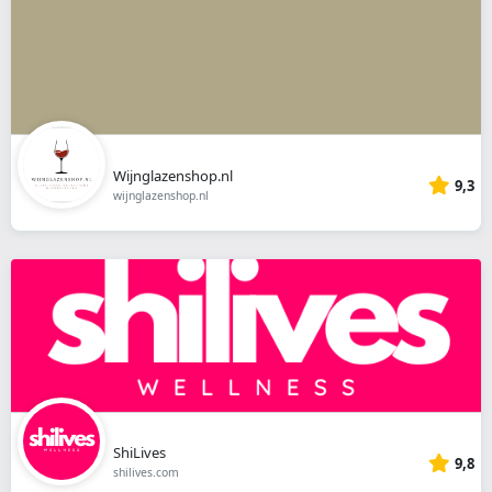
Wijnglazenshop.nl
9,3
wijnglazenshop.nl
ShiLives
9,8
shilives.com