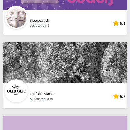
Slaapcoach
9,1
slaapcoach.nl
Olijfolie Markt
9,7
olijfoliemarkt.nl