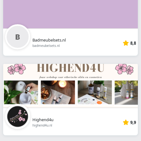
Badmeubelsets.nl
8,8
badmeubelsets.nl
Highend4u
9,9
highend4u.nl