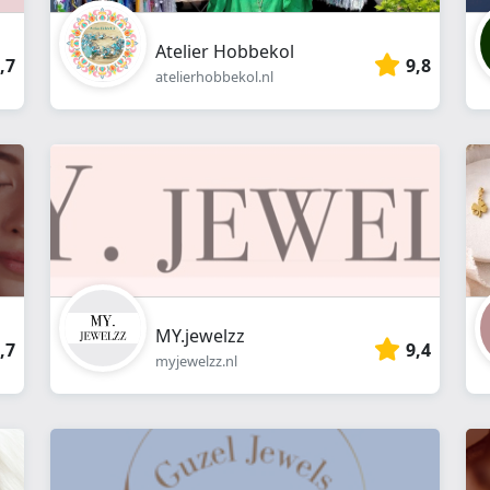
Atelier Hobbekol
,7
9,8
atelierhobbekol.nl
MY.jewelzz
,7
9,4
myjewelzz.nl