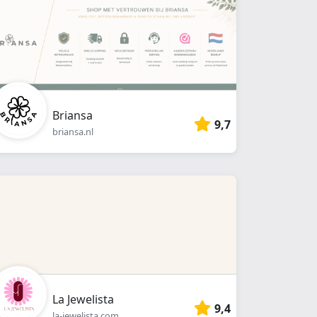
Briansa
9,7
briansa.nl
La Jewelista
9,4
la-jewelista.com