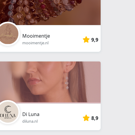
Mooimentje
9,9
mooimentje.nl
Di Luna
8,9
diluna.nl