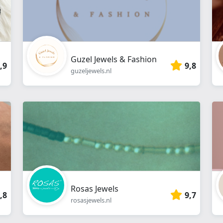
Guzel Jewels & Fashion
,9
9,8
guzeljewels.nl
Rosas Jewels
,8
9,7
rosasjewels.nl