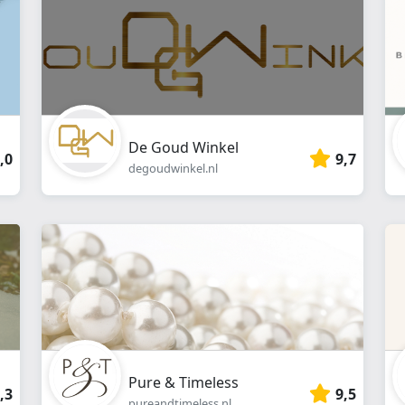
De Goud Winkel
,0
9,7
degoudwinkel.nl
Pure & Timeless
,3
9,5
pureandtimeless.nl