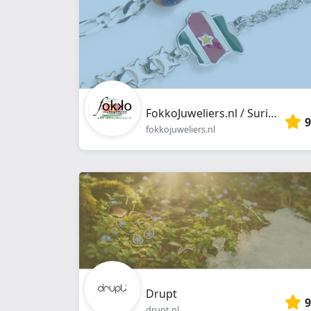
FokkoJuweliers.nl / SurinaamseJuwelier.nl
9
fokkojuweliers.nl
Drupt
9
drupt.nl