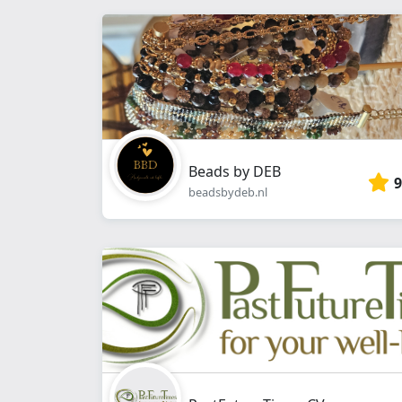
Beads by DEB
9
beadsbydeb.nl