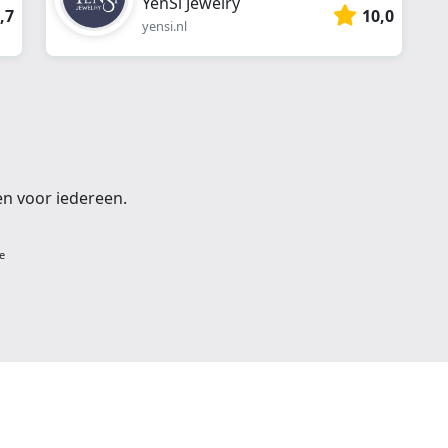
YenSi Jewelry
,7
10,0
yensi.nl
en voor iedereen.
e