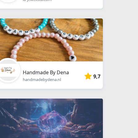
Handmade By Dena
9,7
handmadebydena.nl