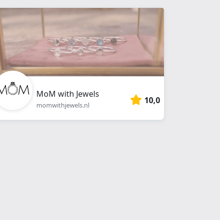
MoM with Jewels
10,0
momwithjewels.nl