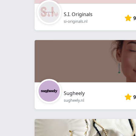
S.I. Originals
9
si-originals.nl
Sugheely
9
sugheely.nl