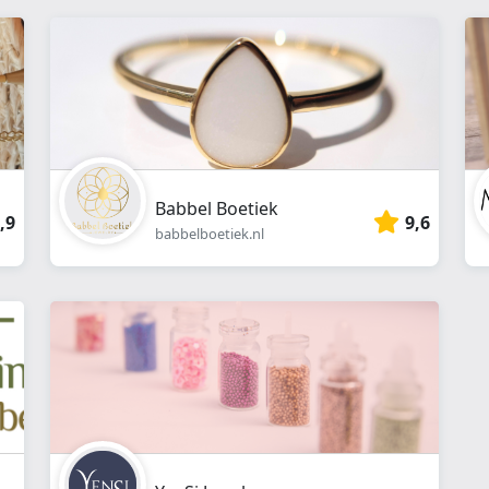
Babbel Boetiek
,9
9,6
babbelboetiek.nl