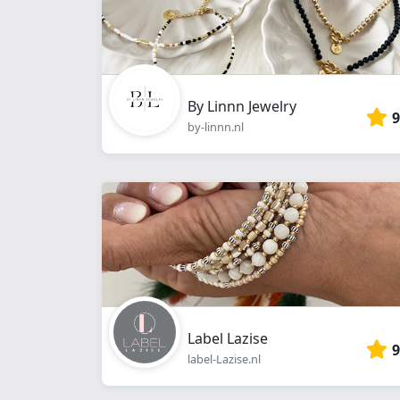
By Linnn Jewelry
9
by-linnn.nl
Label Lazise
9
label-Lazise.nl