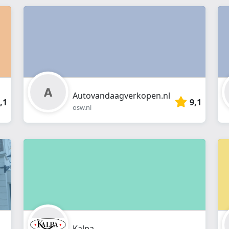
webshop
}}
Autovandaagverkopen.nl
,1
9,1
osw.nl
Kalpa