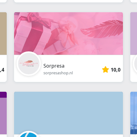
Sorpresa
,4
10,0
sorpresashop.nl