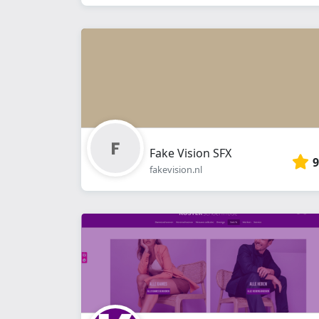
Fake Vision SFX
9
fakevision.nl