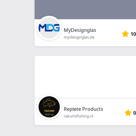
MyDesignglas
10
mydesignglas.de
Replete Products
0
takumifishing.nl