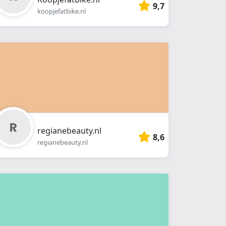
9,7
koopjefatbike.nl
regianebeauty.nl
8,6
regianebeauty.nl