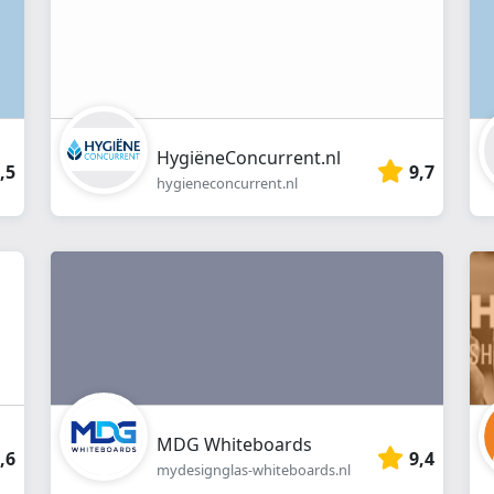
HygiëneConcurrent.nl
,5
9,7
hygieneconcurrent.nl
MDG Whiteboards
,6
9,4
mydesignglas-whiteboards.nl