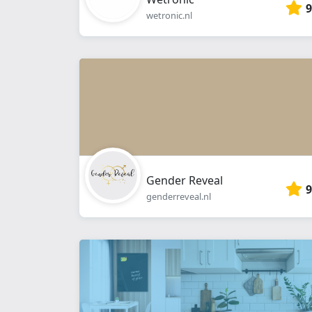
9
wetronic.nl
Gender Reveal
9
genderreveal.nl