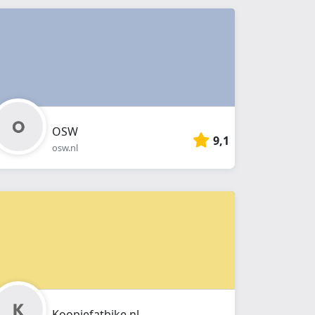
OSW
9,1
osw.nl
Koopjefatbike.nl