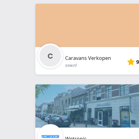
Caravans Verkopen
9
osw.nl
Wetronic