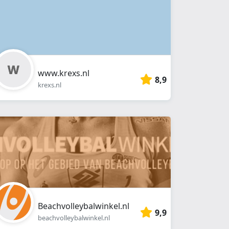
www.krexs.nl
8,9
krexs.nl
Beachvolleybalwinkel.nl
9,9
beachvolleybalwinkel.nl