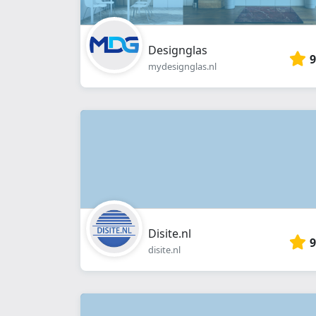
Designglas
9
mydesignglas.nl
Disite.nl
9
disite.nl