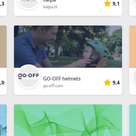
,3
9,1
kalpa.nl
GO-OFF helmets
,0
9,4
go-off.com