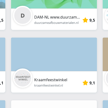
DAM-NL www.duurzameafbouwmaterialen.nl
,5
9,5
duurzameafbouwmaterialen.nl
Kraamfeestwinkel
,1
9,1
kraamfeestwinkel.nl