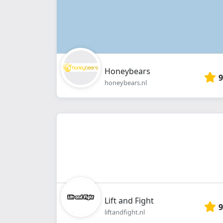
Honeybears
9
honeybears.nl
Lift and Fight
9
liftandfight.nl