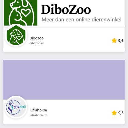
Dibozoo
9,6
dibozoo.nl
Kifrahorse
9,5
kifrahorse.nl