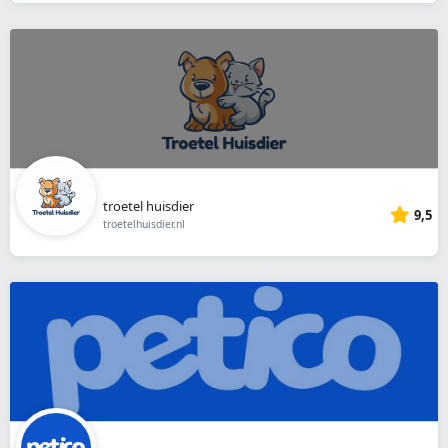
troetel huisdier
9,5
troetelhuisdier.nl