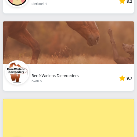
8,2
dierboel.nl
René Wielens Diervoeders
9,7
rwdh.nl