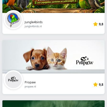
Jungle4birds
9,8
jungle4birds.nl
Propaw
9,8
propaw.nl