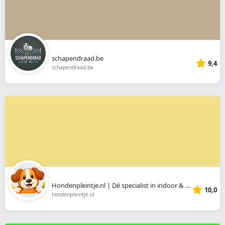
schapendraad.be
9,4
schapendraad.be
Hondenpleintje.nl | Dé specialist in indoor & outdoor honden artikelen 🐶
10,0
hondenpleintje.nl