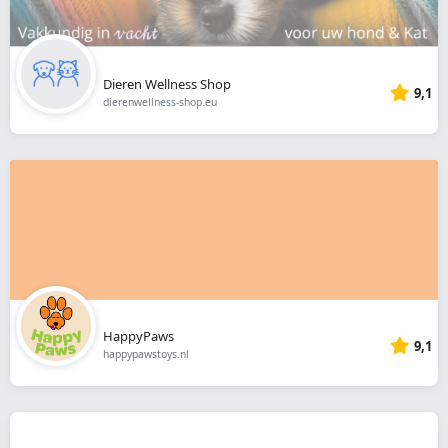
Dieren Wellness Shop
9,1
dierenwellness-shop.eu
HappyPaws
9,1
happypawstoys.nl