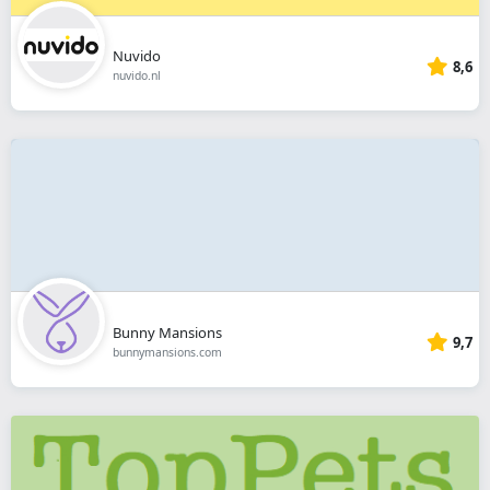
Nuvido
8,6
nuvido.nl
Bunny Mansions
9,7
bunnymansions.com