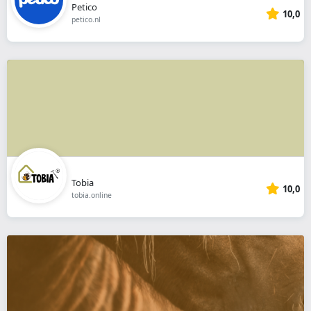
Petico
10,0
petico.nl
Tobia
10,0
tobia.online