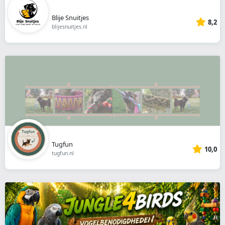
Blije Snuitjes
8,2
blijesnuitjes.nl
Tugfun
10,0
tugfun.nl