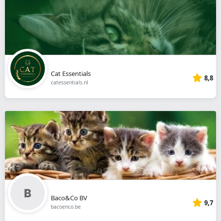
Cat Essentials
8,8
catessentials.nl
Baco&Co BV
9,7
bacoenco.be