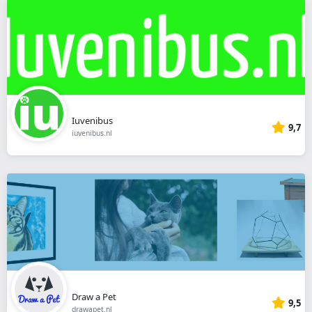
Iuvenibus
9,7
iuvenibus.nl
Draw a Pet
9,5
drawapet.nl