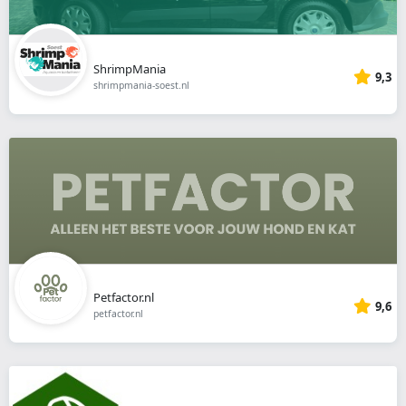
ShrimpMania
9,3
shrimpmania-soest.nl
Petfactor.nl
9,6
petfactor.nl