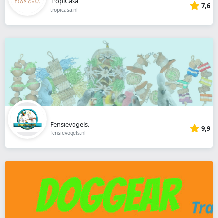
TropiCasa
7,6
tropicasa.nl
Fensievogels.
9,9
fensievogels.nl