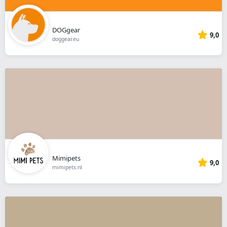
DOGgear
9,0
doggear.eu
Mimipets
9,0
mimipets.nl