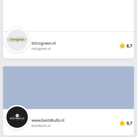
Introgreen.nl
8,7
introgreen.nl
www.best4bulls.nl
9,7
best4bulls.nl