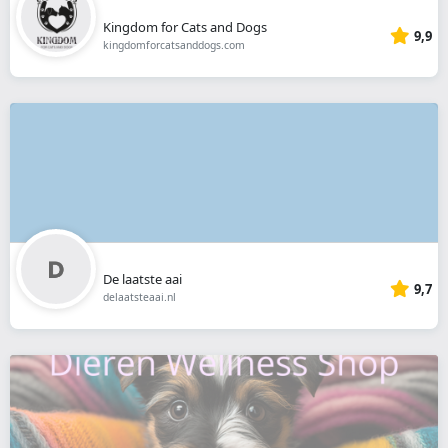
Kingdom for Cats and Dogs
9,9
kingdomforcatsanddogs.com
De laatste aai
9,7
delaatsteaai.nl