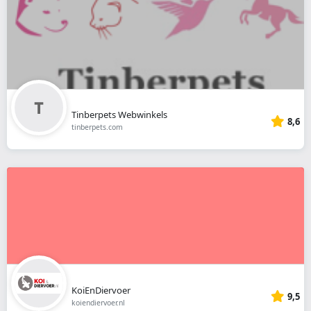
Tinberpets Webwinkels
8,6
tinberpets.com
KoiEnDiervoer
9,5
koiendiervoer.nl