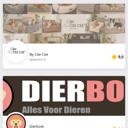
By Cee Cee
9,0
byceecee.nl
Dierboel