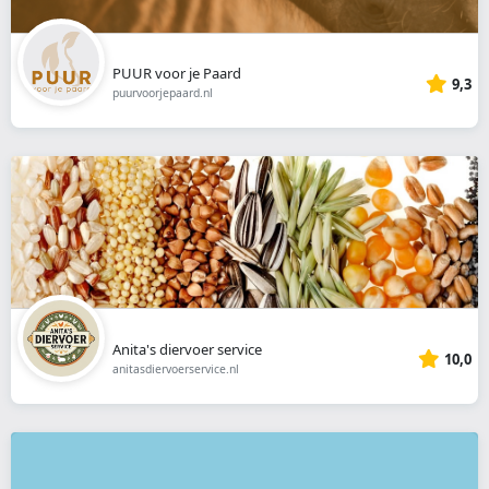
PUUR voor je Paard
9,3
puurvoorjepaard.nl
Anita's diervoer service
10,0
anitasdiervoerservice.nl