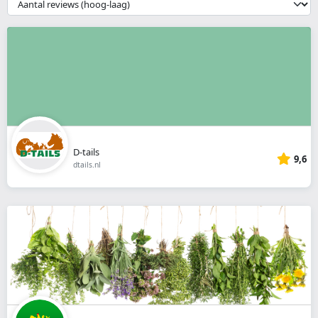
__('Sort')
}}
D-tails
9,6
dtails.nl