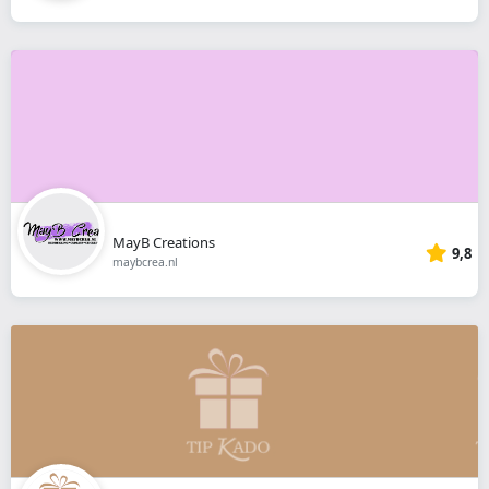
MayB Creations
9,8
maybcrea.nl