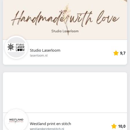
Studio Laserloom
9,7
laserloom.nl
Westland print en stitch
10,0
westlandprintenstitch.nl