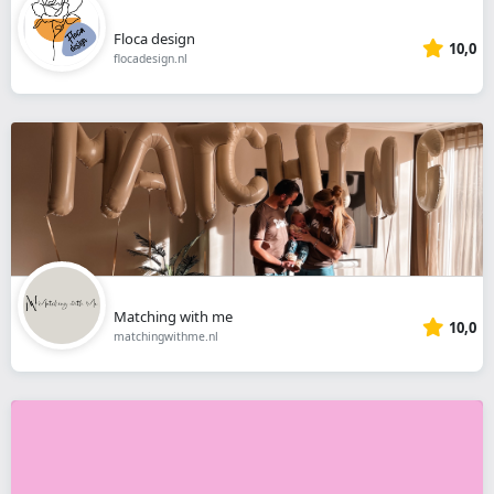
Floca design
10,0
flocadesign.nl
Matching with me
10,0
matchingwithme.nl