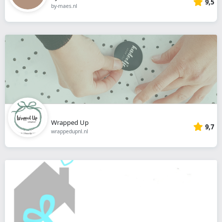
9,5
by-maes.nl
Wrapped Up
9,7
wrappedupnl.nl