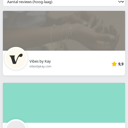
__('Sort')
}}
Vibes by Kay
9,9
vibesbykay.com