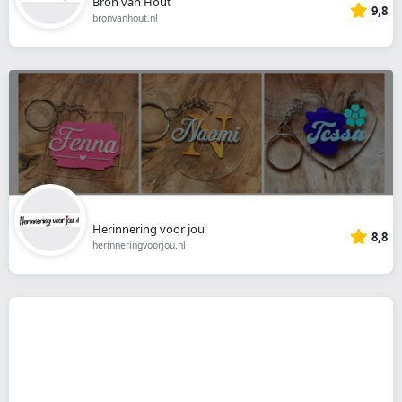
Bron van Hout
9,8
bronvanhout.nl
Herinnering voor jou
8,8
herinneringvoorjou.nl