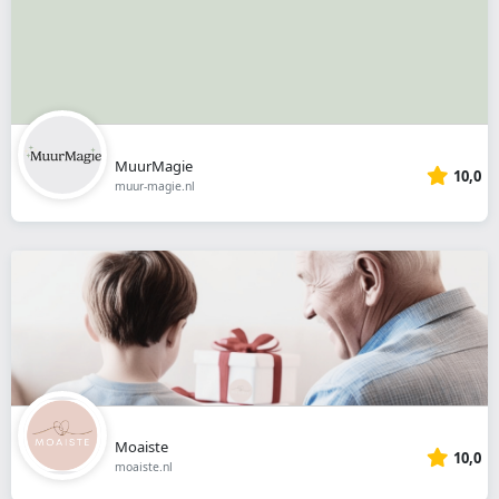
MuurMagie
10,0
muur-magie.nl
Moaiste
10,0
moaiste.nl