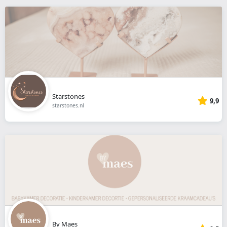
Starstones
9,9
starstones.nl
By Maes