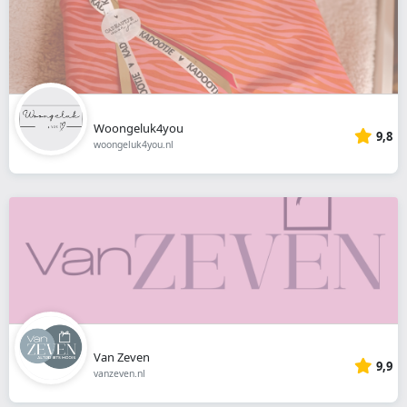
Woongeluk4you
9,8
woongeluk4you.nl
Van Zeven
9,9
vanzeven.nl