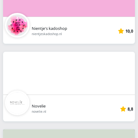
Nientje's kadoshop
10,0
nientjeskadoshop.nl
Novelie
8,8
novelie.nl