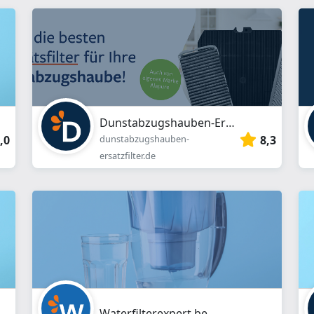
webshop
}}
Dunstabzugshauben-Ersatzfilter.de
,0
8,3
dunstabzugshauben-
ersatzfilter.de
Waterfilterexpert.be