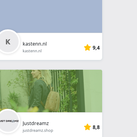
kastenn.nl
9,4
kastenn.nl
Justdreamz
8,8
justdreamz.shop