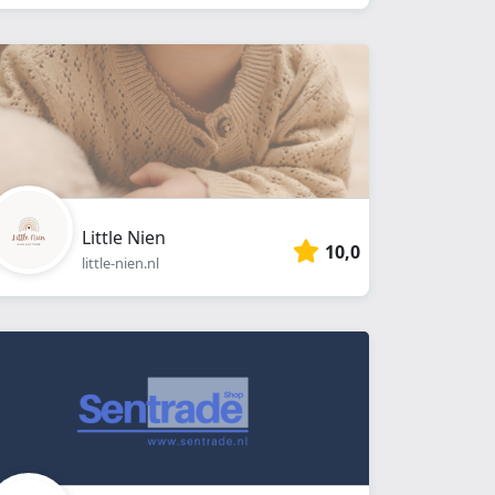
Little Nien
10,0
little-nien.nl