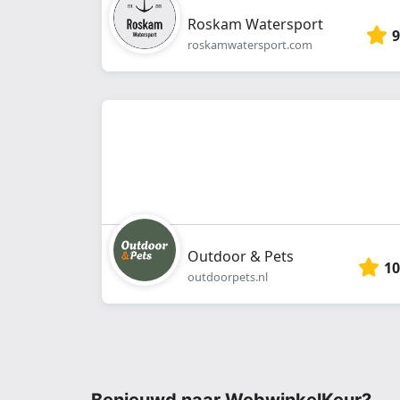
Roskam Watersport
9
roskamwatersport.com
Outdoor & Pets
10
outdoorpets.nl
Benieuwd naar WebwinkelKeur?