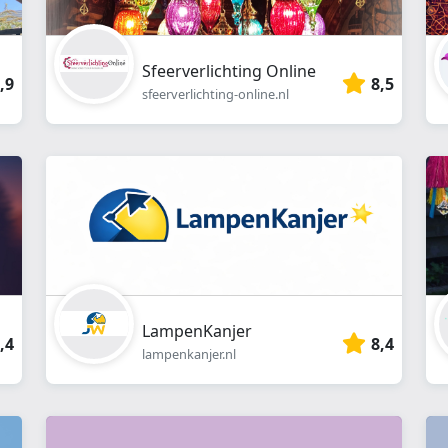
Sfeerverlichting Online
,9
8,5
sfeerverlichting-online.nl
LampenKanjer
,4
8,4
lampenkanjer.nl