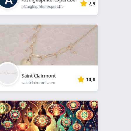
7,9
afzuigkapfilterexpert.be
Saint Clairmont
10,0
saintclairmont.com