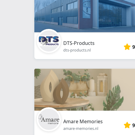
DTS-Products
9
dts-products.nl
Amare Memories
9
amare-memories.nl