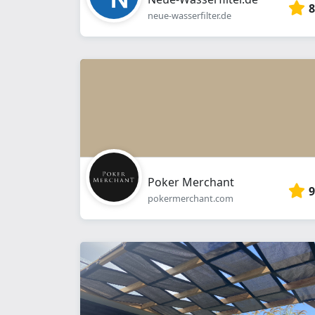
8
neue-wasserfilter.de
Poker Merchant
9
pokermerchant.com