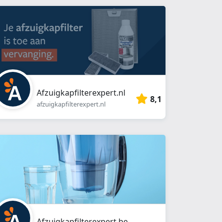
Afzuigkapfilterexpert.nl
8,1
afzuigkapfilterexpert.nl
Afzuigkapfilterexpert.be