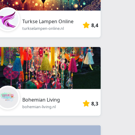
Turkse Lampen Online
8,4
turkselampen-online.nl
Bohemian Living
8,3
bohemian-living.nl