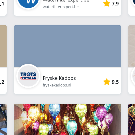
,1
7,9
waterfilterexpert.be
Fryske Kadoos
,2
9,5
fryskekadoos.nl