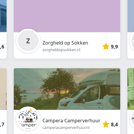
Zorgheld op Sokken
,6
9,9
zorgheldopsokken.nl
Campera Camperverhuur
,7
8,4
camperacamperverhuur.nl