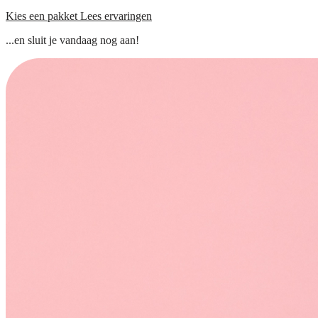
Kies een pakket
Lees ervaringen
...en sluit je vandaag nog aan!