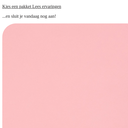
Kies een pakket
Lees ervaringen
...en sluit je vandaag nog aan!