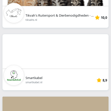
Tikvah's Ruitersport & Dierbenodigdheden - 2020
10,0
tikvahs.nl
Smartkabel
8,9
smartkabel.nl