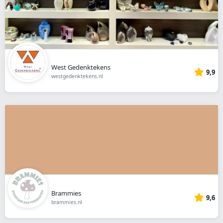
West Gedenktekens
9,9
westgedenktekens.nl
Brammies
9,6
brammies.nl