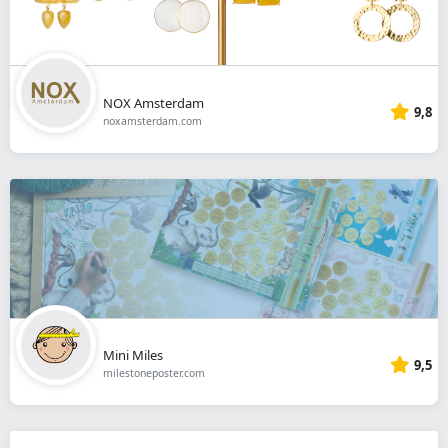
NOX Amsterdam
9,8
noxamsterdam.com
Mini Miles
9,5
milestoneposter.com