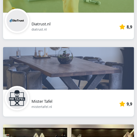
Diatrust.nl
8,9
diatrust.nl
Mister Tafel
9,9
mistertafel.nl