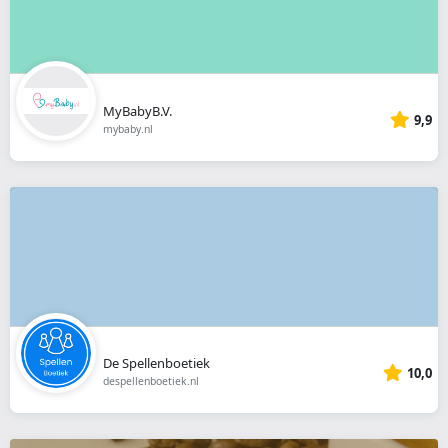
MyBabyB.V.
9,9
mybaby.nl
De Spellenboetiek
10,0
despellenboetiek.nl