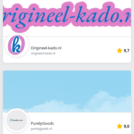
Origineel-kado.nl
9,7
origineel-kado.nl
PurelyGoods
9,0
purelygoods.nl