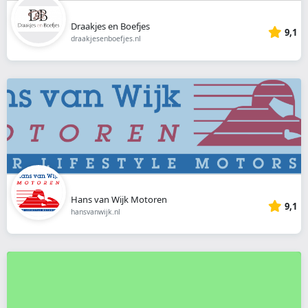
Draakjes en Boefjes
9,1
draakjesenboefjes.nl
Hans van Wijk Motoren
9,1
hansvanwijk.nl