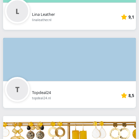
Lina Leather
9,1
linaleather.nl
Topdeal24
8,5
topdeal24.nl