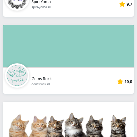
Spiri-Yoma
9,7
spiri-yoma.nl
Gems Rock
10,0
gemsrock.nl