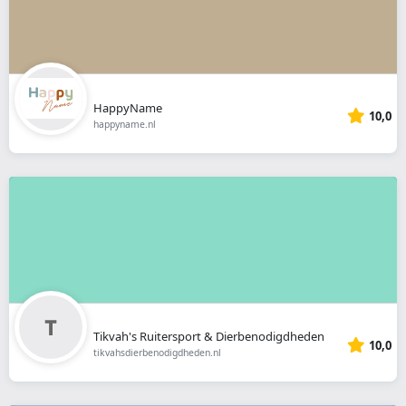
HappyName
10,0
happyname.nl
Tikvah's Ruitersport & Dierbenodigdheden
10,0
tikvahsdierbenodigdheden.nl