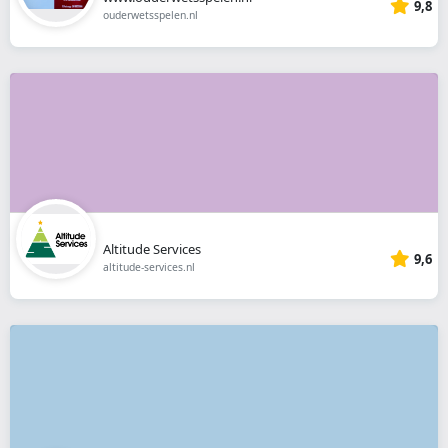
9,8
ouderwetsspelen.nl
Altitude Services
9,6
altitude-services.nl