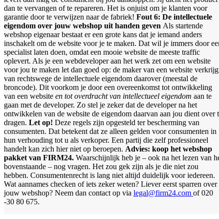
dan te vervangen of te repareren. Het is onjuist om je klanten voor
garantie door te verwijzen naar de fabriek!
Fout 6: De intellectuele
eigendom over jouw webshop uit handen geven
Als startende
webshop eigenaar bestaat er een grote kans dat je iemand anders
inschakelt om de website voor je te maken. Dat wil je immers door ee
specialist laten doen, omdat een mooie website de meeste traffic
oplevert. Als je een webdeveloper aan het werk zet om een website
voor jou te maken let dan goed op: de maker van een website verkrijg
van rechtswege de intellectuele eigendom daarover (meestal de
broncode). Dit voorkom je door een overeenkomst tot ontwikkeling
van een website
en tot overdracht van intellectueel eigendom
aan te
gaan met de developer. Zo stel je zeker dat de developer na het
ontwikkelen van de website de eigendom daarvan aan jou dient over 
dragen.
Let op!
Deze regels zijn opgesteld ter bescherming van
consumenten. Dat betekent dat ze alleen gelden voor consumenten in
hun verhouding tot u als verkoper. Een partij die zelf professioneel
handelt kan zich hier niet op beroepen.
Advies: koop het webshop
pakket van FIRM24.
Waarschijnlijk heb je – ook na het lezen van h
bovenstaande – nog vragen. Het zou gek zijn als je die niet zou
hebben. Consumentenrecht is lang niet altijd duidelijk voor iedereen.
Wat aannames checken of iets zeker weten? Liever eerst sparren over
jouw webshop? Neem dan contact op via
legal@firm24.com
of
020
-30 80 675.