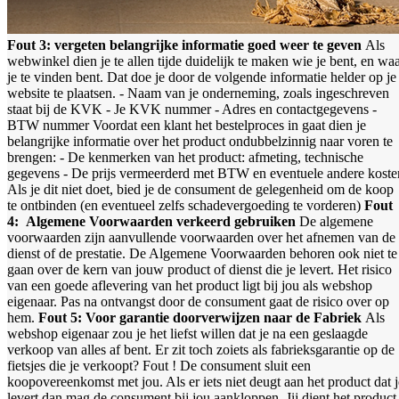
Fout 3: vergeten belangrijke informatie goed weer te geven
Als
webwinkel dien je te allen tijde duidelijk te maken wie je bent, en wa
je te vinden bent. Dat doe je door de volgende informatie helder op je
website te plaatsen.
- Naam van je onderneming, zoals ingeschreven
staat bij de KVK
- Je KVK nummer
- Adres en contactgegevens
-
BTW nummer
Voordat een klant het bestelproces in gaat dien je
belangrijke informatie over het product ondubbelzinnig naar voren te
brengen:
- De kenmerken van het product: afmeting, technische
gegevens
- De prijs vermeerderd met BTW en eventuele andere koste
Als je dit niet doet, bied je de consument de gelegenheid om de koop
te ontbinden (en eventueel zelfs schadevergoeding te vorderen)
Fout
4: Algemene Voorwaarden verkeerd gebruiken
De algemene
voorwaarden zijn aanvullende voorwaarden over het afnemen van de
dienst of de prestatie. De Algemene Voorwaarden behoren ook niet te
gaan over de kern van jouw product of dienst die je levert. Het risico
van een goede aflevering van het product ligt bij jou als webshop
eigenaar. Pas na ontvangst door de consument gaat de risico over op
hem.
Fout 5: Voor garantie doorverwijzen naar de Fabriek
Als
webshop eigenaar zou je het liefst willen dat je na een geslaagde
verkoop van alles af bent. Er zit toch zoiets als fabrieksgarantie op de
fietsjes die je verkoopt? Fout ! De consument sluit een
koopovereenkomst met jou. Als er iets niet deugt aan het product dat j
levert dan mag de consument bij jou aankloppen. Jij dient het product