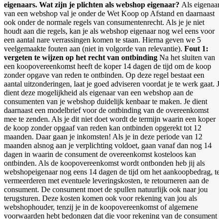
eigenaars.
Wat zijn je plichten als webshop eigenaar?
Als eigenaa
van een webshop val je onder de Wet Koop op Afstand en daarnaast
ook onder de normale regels van consumentenrecht. Als je je niet
houdt aan die regels, kan je als webshop eigenaar nog wel eens voor
een aantal nare verrassingen komen te staan. Hierna geven we 5
veelgemaakte fouten aan (niet in volgorde van relevantie).
Fout 1:
vergeten te wijzen op het recht van ontbinding
Na het sluiten van
een koopovereenkomst heeft de koper 14 dagen de tijd om de koop
zonder opgave van reden te ontbinden. Op deze regel bestaat een
aantal uitzonderingen, laat je goed adviseren voordat je te werk gaat. 
dient deze mogelijkheid als eigenaar van een webshop aan de
consumenten van je webshop duidelijk kenbaar te maken. Je dient
daarnaast een modelbrief voor de ontbinding van de overeenkomst
mee te zenden. Als je dit niet doet wordt de termijn waarin een koper
de koop zonder opgaaf van reden kan ontbinden opgerekt tot 12
maanden. Daar gaan je inkomsten! Als je in deze periode van 12
maanden alsnog aan je verplichting voldoet, gaan vanaf dan nog 14
dagen in waarin de consument de overeenkomst kosteloos kan
ontbinden. Als de koopovereenkomst wordt ontbonden heb jij als
webshopeigenaar nog eens 14 dagen de tijd om het aankoopbedrag, t
vermeerderen met eventuele leveringskosten, te retourneren aan de
consument. De consument moet de spullen natuurlijk ook naar jou
terugsturen. Deze kosten komen ook voor rekening van jou als
webshophouder, tenzij je in de koopovereenkomst of algemene
voorwaarden hebt bedongen dat die voor rekening van de consument