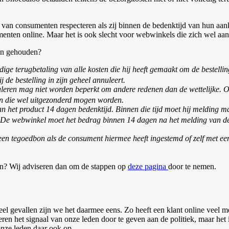
an consumenten respecteren als zij binnen de bedenktijd van hun aankoo
enten online. Maar het is ook slecht voor webwinkels die zich wel aan
ben gehouden?
ige terugbetaling van alle kosten die hij heeft gemaakt om de bestelling
j de bestelling in zijn geheel annuleert.
leren mag niet worden beperkt om andere redenen dan de wettelijke. O
en die wel uitgezonderd mogen worden.
n het product 14 dagen bedenktijd. Binnen die tijd moet hij melding 
 De webwinkel moet het bedrag binnen 14 dagen na het melding van de 
n tegoedbon als de consument hiermee heeft ingestemd of zelf met een
sen? Wij adviseren dan om de stappen op
deze pagina
door te nemen.
el gevallen zijn we het daarmee eens. Zo heeft een klant online veel m
ren het signaal van onze leden door te geven aan de politiek, maar het is
onze leden daar ook op.