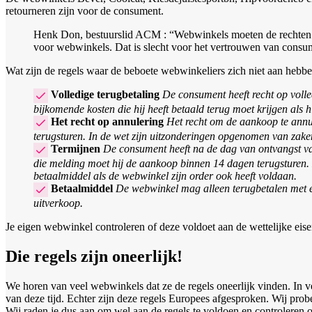
retourneren zijn voor de consument.
Henk Don, bestuurslid
ACM
: “Webwinkels moeten de rechten v
voor webwinkels. Dat is slecht voor het vertrouwen van consum
Wat zijn de regels waar de beboete webwinkeliers zich niet aan heb
Volledige terugbetaling
De consument heeft recht op volled
bijkomende kosten die hij heeft betaald terug moet krijgen als hi
Het recht op annulering
Het recht om de aankoop te annu
terugsturen. In de wet zijn uitzonderingen opgenomen van zak
Termijnen
De consument heeft na de dag van ontvangst va
die melding moet hij de aankoop binnen 14 dagen terugsturen.
betaalmiddel als de webwinkel zijn order ook heeft voldaan.
Betaalmiddel
De webwinkel mag alleen terugbetalen met ee
uitverkoop.
Je eigen webwinkel controleren of deze voldoet aan de wettelijke ei
Die regels zijn oneerlijk!
We horen van veel webwinkels dat ze de regels oneerlijk vinden. In ve
van deze tijd. Echter zijn deze regels Europees afgesproken. Wij probe
Wij raden je dus aan om wel aan de regels te voldoen en controleren 