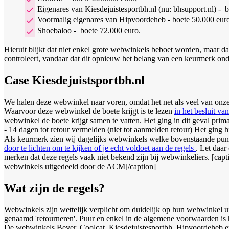
Eigenares van Kiesdejuistesportbh.nl (nu: bhsupport.nl) - 
Voormalig eigenares van Hipvoordeheb - boete 50.000 eur
Shoebaloo - boete 72.000 euro.
Hieruit blijkt dat niet enkel grote webwinkels beboet worden, maar 
controleert, vandaar dat dit opnieuw het belang van een keurmerk ond
Case Kiesdejuistsportbh.nl
We halen deze webwinkel naar voren, omdat het net als veel van onze
Waarvoor deze webwinkel de boete krijgt is te lezen
in het besluit 
webwinkel de boete krijgt samen te vatten. Het ging in dit geval pri
- 14 dagen tot retour vermelden (niet tot aanmelden retour) Het ging hi
Als keurmerk zien wij dagelijks webwinkels welke bovenstaande punt
door te lichten om te kijken of je echt voldoet aan de regels
. Let daar
merken dat deze regels vaak niet bekend zijn bij webwinkeliers. [c
webwinkels uitgedeeld door de ACM[/caption]
Wat zijn de regels?
Webwinkels zijn wettelijk verplicht om duidelijk op hun webwinkel ui
genaamd 'retourneren'. Puur en enkel in de algemene voorwaarden is he
De webwinkels Bever, Coolcat, Kiesdejuistesportbh, Hipvoordeheb en Sh