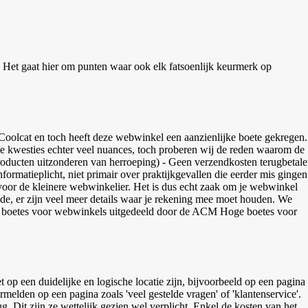
 Het gaat hier om punten waar ook elk fatsoenlijk keurmerk op
Coolcat en toch heeft deze webwinkel een aanzienlijke boete gekregen.
sche kwesties echter veel nuances, toch proberen wij de reden waarom de
producten uitzonderen van herroeping) - Geen verzendkosten terugbetal
nformatieplicht, niet primair over praktijkgevallen die eerder mis gingen
oor de kleinere webwinkelier. Het is dus echt zaak om je webwinkel
ende, er zijn veel meer details waar je rekening mee moet houden. We
Hoge boetes voor
op een duidelijke en logische locatie zijn, bijvoorbeeld op een pagina
elden op een pagina zoals 'veel gestelde vragen' of 'klantenservice'.
 Dit zijn ze wettelijk gezien wel verplicht. Enkel de kosten van het