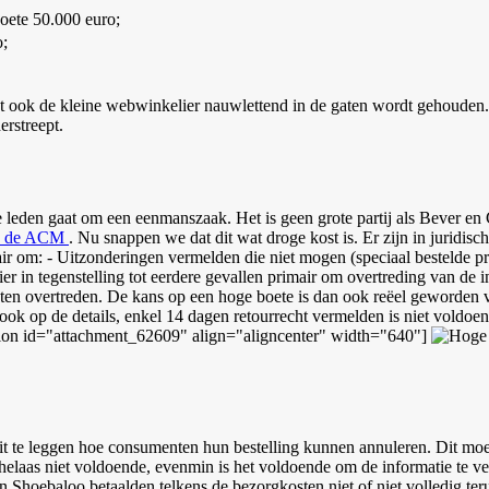
boete 50.000 euro;
o;
dat ook de kleine webwinkelier nauwlettend in de gaten wordt gehouden.
erstreept.
 leden gaat om een eenmanszaak. Het is geen grote partij als Bever en 
van de ACM
. Nu snappen we dat dit wat droge kost is. Er zijn in juridi
mair om: - Uitzonderingen vermelden die niet mogen (speciaal bestelde 
er in tegenstelling tot eerdere gevallen primair om overtreding van de i
en overtreden. De kans op een hoge boete is dan ook reëel geworden v
 ook op de details, enkel 14 dagen retourrecht vermelden is niet voldo
aption id="attachment_62609" align="aligncenter" width="640"]
t te leggen hoe consumenten hun bestelling kunnen annuleren. Dit moet 
laas niet voldoende, evenmin is het voldoende om de informatie te verm
oebaloo betaalden telkens de bezorgkosten niet of niet volledig terug.