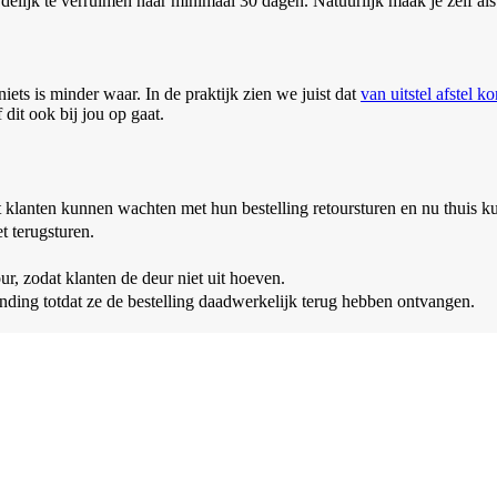
elijk te verruimen naar minimaal 30 dagen. Natuurlijk maak je zelf als 
iets is minder waar. In de praktijk zien we juist dat
van uitstel afstel k
dit ook bij jou op gaat.
 klanten kunnen wachten met hun bestelling retoursturen en nu thuis k
t terugsturen.
r, zodat klanten de deur niet uit hoeven.
ing totdat ze de bestelling daadwerkelijk terug hebben ontvangen.