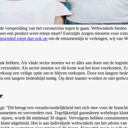
m de verspreiding van het coronavirus tegen te gaan. Webwinkels bieden
er een product weer retour moet? Enerzijds zorgen retouren voor extra
iswinkel roept dan ook op
om de retourtermijn te verlengen, wij van Web
k hebben. Als vitale sector moeten we er alles aan doen om de logistiek 
g verzonden. Als sector moeten we dit koste wat het kost voorkomen. Z
rkoop een veilige optie om te blijven verkopen. Door een langere bed
s een langere bedenktijd nuttig. Op deze manier worden ze niet gedwon
e
gt: “Dit brengt een verantwoordelijkheid met zich mee voor de branche
sumenten en vervoerders rust. Tegelijkertijd garanderen webshops klante
n sturen, wordt dit minimaal 30 dagen. Vervolgens hebben consumenten
 klant uitgebreid. Het is aan individuele webwinkels om het advies van