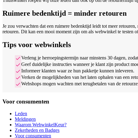
Thuiswinkel roepen wij onze leden dan ook op om de retourtermijn tijd
Ruimere bedenktijd = minder retouren
Je zou verwachten dat een ruimere bedenktijd leidt tot meer retouren, n
retouren. Dit kan een mooi moment zijn om als webwinkel te testen of 
Tips voor webwinkels
Verleng je herroepingstermijn naar minstens 30 dagen, zodat
Geef duidelijke instructies wanneer je klant zijn product moe
Informeer klanten waar ze hun pakketje kunnen inleveren.
Verken de mogelijkheden van het laten ophalen van een retou
Webshops mogen wachten met terugbetalen van de retourzend
Voor consumenten
Leden
Meldingen
Waarom WebwinkelKeur?
Zekerheden en Badges
Voor consumenten