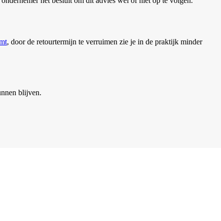
ondernemer het besluit om dit advies wel of niet op te volgen.
omt
, door de retourtermijn te verruimen zie je in de praktijk minder
unnen blijven.