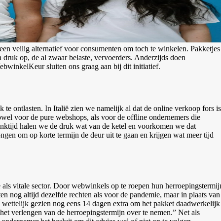
 een veilig alternatief voor consumenten om toch te winkelen. Pakketjes
 druk op, de al zwaar belaste, vervoerders. Anderzijds doen
winkelKeur sluiten ons graag aan bij dit initiatief.
te ontlasten. In Italië zien we namelijk al dat de online verkoop fors is
owel voor de pure webshops, als voor de offline ondernemers die
enktijd halen we de druk wat van de ketel en voorkomen we dat
gen om op korte termijn de deur uit te gaan en krijgen wat meer tijd
 als vitale sector. Door webwinkels op te roepen hun herroepingstermij
n nog altijd dezelfde rechten als voor de pandemie, maar in plaats van
 wettelijk gezien nog eens 14 dagen extra om het pakket daadwerkelijk
 het verlengen van de herroepingstermijn over te nemen.” Net als