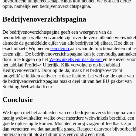
bijvoorbeeld tuingereedschap. Sinds kort hebben we ook een derde
optie, namelijk een bedrijvenoverzichtspagina.
Bedrijvenoverzichtspagina
De bedrijvenoverzichtspagina geeft een weergave van de
beoordelingen welke verzameld zijn over de verschillende webwinkel
alsmede de gemiddelde cijfer van alle bedrijven bij elkaar. Hoe dit er
exact uitziet? Wij bieden
een demo
aan waar de functionaliteiten uit te
testen zijn.
De bedrijvenoverzichtspagina kun je eenvoudig aanmake
door in te loggen op het
WebwinkelKeur dashboard
en te kiezen voor
het tabblad Profiel-> Uiterlijk. Klik vervolgens op het tabblad
Bedrijvenoverzicht. Door op de 'Ja, maak het bedrijfsoverzicht
mogelijk' te klikken activeer je deze feature. Let wel op: de optie van
de bedrijvenoverzichtspagina maakt deel uit van het EU-pakket van
Stichting WebwinkelKeur.
Conclusie
We hopen met het aanbieden van een bedrijvenoverzichtspagina voor
menig webwinkelier, welke over meerdere webwinkels beschikt, een
goede oplossing te komen. Mochten er nog vragen of feedback zijn
dan vernemen we dat natuurlijk graag. Reageer daarvoor bijvoorbeel
onderaan op dit blog of stuur ons eenvoudig een mail.