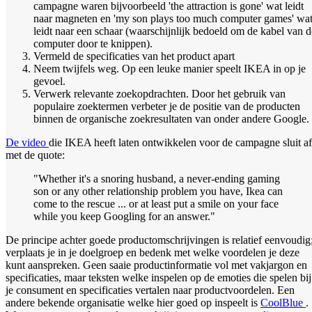
campagne waren bijvoorbeeld 'the attraction is gone' wat leidt
naar magneten en 'my son plays too much computer games' wa
leidt naar een schaar (waarschijnlijk bedoeld om de kabel van d
computer door te knippen).
Vermeld de specificaties van het product apart
Neem twijfels weg. Op een leuke manier speelt IKEA in op je
gevoel.
Verwerk relevante zoekopdrachten. Door het gebruik van
populaire zoektermen verbeter je de positie van de producten
binnen de organische zoekresultaten van onder andere Google.
De video
die IKEA heeft laten ontwikkelen voor de campagne sluit af
met de quote:
"Whether it's a snoring husband, a never-ending gaming
son or any other relationship problem you have, Ikea can
come to the rescue ... or at least put a smile on your face
while you keep Googling for an answer."
De principe achter goede productomschrijvingen is relatief eenvoudig
verplaats je in je doelgroep en bedenk met welke voordelen je deze
kunt aanspreken. Geen saaie productinformatie vol met vakjargon en
specificaties, maar teksten welke inspelen op de emoties die spelen bij
je consument en specificaties vertalen naar productvoordelen. Een
andere bekende organisatie welke hier goed op inspeelt is
CoolBlue
.