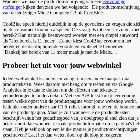
Wanneer we naar de productomschrijving van een
eenvoudige
stofzuiger
kijken dan zien we het volgende:
De productomschrijving
van de stofzuiger Miele Complete C3 bij CoolBlue.
CoolBlue speelt hierbij duidelijk in op de gevoelens en vragen die zic
bij de consument kunnen afspelen. De vraag: Is dit een stofzuiger met
bereik? Kan natuurlijk beantwoord worden met een simpel antwoord
als "Het bereik is 11 meter". Echter kiest CoolBlue ervoor om het
bereik en de daarbij horende voordelen expliciet te benoemen:
"Dankzij het bereik van 11 meter maak je met de Miele..".
Probeer het uit voor jouw webwinkel
Iedere webwinkel is anders en vraagt om een andere aanpak qua
productteksten. Wees daarom niet bang om te testen en via Google
Analytics in je data te duiken om de effecten van tekstuele
veranderingen te onderzoeken. Met een A/B tekst kun je eenvoudig
testen welke opzet van de productpagina voor jouw webshop werkt.
Kijk hier onder andere naar CTR (click through rate) en de bounce ra
van de productpagina. Maar je zult wanneer je de productteksten
beschrijft vanuit het gedachtegoed van je doelgroep al snel zien dat je
beter scoort dan wanneer je saaie productinformatie op je pagina's heb
staan. Heb je zelf ook op een leuke manier je productomschrijvingen
geschreven? Laat het dan weten door op dit blog te reageren.