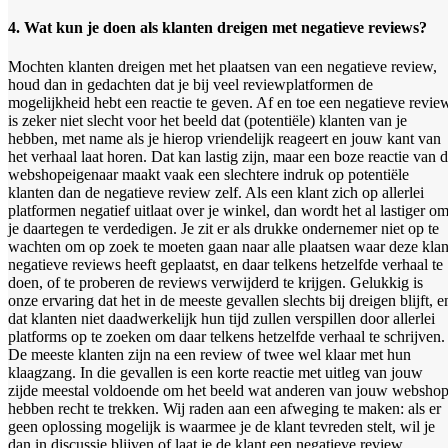
4. Wat kun je doen als klanten dreigen met negatieve reviews?
Mochten klanten dreigen met het plaatsen van een negatieve review,
houd dan in gedachten dat je bij veel reviewplatformen de
mogelijkheid hebt een reactie te geven. Af en toe een negatieve revie
is zeker niet slecht voor het beeld dat (potentiële) klanten van je
hebben, met name als je hierop vriendelijk reageert en jouw kant van
het verhaal laat horen. Dat kan lastig zijn, maar een boze reactie van 
webshopeigenaar maakt vaak een slechtere indruk op potentiële
klanten dan de negatieve review zelf. Als een klant zich op allerlei
platformen negatief uitlaat over je winkel, dan wordt het al lastiger o
je daartegen te verdedigen. Je zit er als drukke ondernemer niet op te
wachten om op zoek te moeten gaan naar alle plaatsen waar deze klan
negatieve reviews heeft geplaatst, en daar telkens hetzelfde verhaal te
doen, of te proberen de reviews verwijderd te krijgen. Gelukkig is
onze ervaring dat het in de meeste gevallen slechts bij dreigen blijft, e
dat klanten niet daadwerkelijk hun tijd zullen verspillen door allerlei
platforms op te zoeken om daar telkens hetzelfde verhaal te schrijven.
De meeste klanten zijn na een review of twee wel klaar met hun
klaagzang. In die gevallen is een korte reactie met uitleg van jouw
zijde meestal voldoende om het beeld wat anderen van jouw websho
hebben recht te trekken. Wij raden aan een afweging te maken: als er
geen oplossing mogelijk is waarmee je de klant tevreden stelt, wil je
dan in discussie blijven of laat je de klant een negatieve review