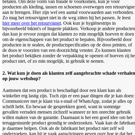
betalen. Om deze vorm van fraude te voorkomen, kun je voor
producten als kleding, tassen en schoenen overwegen een retourvigne
aan te brengen. Hier zijn wel een aantal voorwaarden aan verbonden.
Zo mag het retourvignet niet in de weg zitten bij het passen. Je leest
hier meer over het retourvignet
. Ook kun je hygiënestrips in
bijvoorbeeld bikini's of lingerie plakken. Verkoop je andere producten
dan kun je ervoor zorgen dat klanten zo min mogelijk hoeven te doen
om de eigenschappen van het product te bepalen. Bijvoorbeeld door
producten in te sealen, de productspecificaties op de doos printen, of
de doos te voorzien van een doorzichtig venster. Zo kunnen klanten
het product bekijken zonder de verpakking te openen of hoeven zij he
product niet, of zo min mogelijk, in gebruik te nemen.
2. Wat kun je doen als klanten zelf aangebrachte schade verhale
op jouw webshop?
Aantonen dat een product is beschadigd door een klant kan als
winkelier erg lastig zijn. Toch zijn er een paar dingen die je kan doen:
Communiceer met je klant via e-mail of WhatsApp, zodat je alles op
schrift hebt. En bewaar de gesprekken goed, want in sommige
gevallen verraden mensen zichzelf wanneer ze ten onrechte gebruik
willen maken van de garantie. Daarnaast is het een goed idee om het
teruggestuurde product grondig te onderzoeken. Vaak kan de fabrikan
je daarmee helpen. Ook als de fabrikant het product niet zelf wil
onderzoeken, kan hij je vaak aanwijzingen geven over hoe je dat het