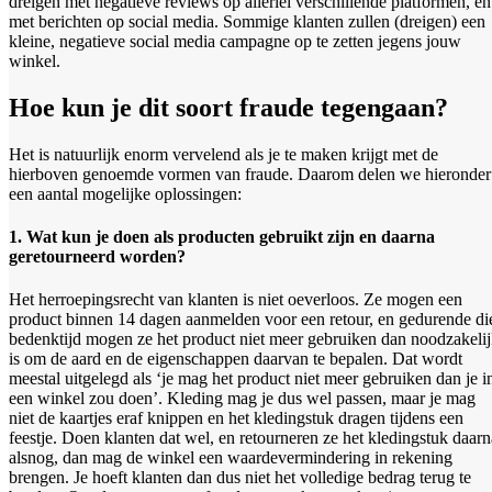
dreigen met negatieve reviews op allerlei verschillende platformen, en
met berichten op social media. Sommige klanten zullen (dreigen) een
kleine, negatieve social media campagne op te zetten jegens jouw
winkel.
Hoe kun je dit soort fraude tegengaan?
Het is natuurlijk enorm vervelend als je te maken krijgt met de
hierboven genoemde vormen van fraude. Daarom delen we hieronder
een aantal mogelijke oplossingen:
1. Wat kun je doen als producten gebruikt zijn en daarna
geretourneerd worden?
Het herroepingsrecht van klanten is niet oeverloos. Ze mogen een
product binnen 14 dagen aanmelden voor een retour, en gedurende di
bedenktijd mogen ze het product niet meer gebruiken dan noodzakeli
is om de aard en de eigenschappen daarvan te bepalen. Dat wordt
meestal uitgelegd als ‘je mag het product niet meer gebruiken dan je i
een winkel zou doen’. Kleding mag je dus wel passen, maar je mag
niet de kaartjes eraf knippen en het kledingstuk dragen tijdens een
feestje. Doen klanten dat wel, en retourneren ze het kledingstuk daarn
alsnog, dan mag de winkel een waardevermindering in rekening
brengen. Je hoeft klanten dan dus niet het volledige bedrag terug te