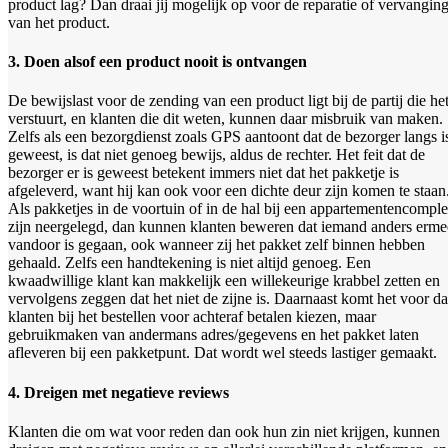
product lag? Dan draai jij mogelijk op voor de reparatie of vervangin
van het product.
3. Doen alsof een product nooit is ontvangen
De bewijslast voor de zending van een product ligt bij de partij die he
verstuurt, en klanten die dit weten, kunnen daar misbruik van maken.
Zelfs als een bezorgdienst zoals GPS aantoont dat de bezorger langs i
geweest, is dat niet genoeg bewijs, aldus de rechter. Het feit dat de
bezorger er is geweest betekent immers niet dat het pakketje is
afgeleverd, want hij kan ook voor een dichte deur zijn komen te staan
Als pakketjes in de voortuin of in de hal bij een appartementencompl
zijn neergelegd, dan kunnen klanten beweren dat iemand anders erme
vandoor is gegaan, ook wanneer zij het pakket zelf binnen hebben
gehaald. Zelfs een handtekening is niet altijd genoeg. Een
kwaadwillige klant kan makkelijk een willekeurige krabbel zetten en
vervolgens zeggen dat het niet de zijne is. Daarnaast komt het voor da
klanten bij het bestellen voor achteraf betalen kiezen, maar
gebruikmaken van andermans adres/gegevens en het pakket laten
afleveren bij een pakketpunt. Dat wordt wel steeds lastiger gemaakt.
4. Dreigen met negatieve reviews
Klanten die om wat voor reden dan ook hun zin niet krijgen, kunnen