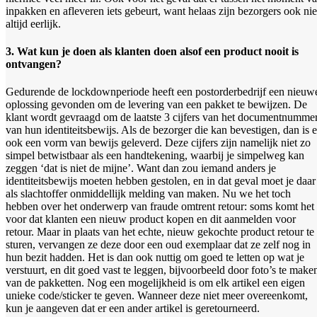
inpakken en afleveren iets gebeurt, want helaas zijn bezorgers ook nie
altijd eerlijk.
3. Wat kun je doen als klanten doen alsof een product nooit is
ontvangen?
Gedurende de lockdownperiode heeft een postorderbedrijf een nieuw
oplossing gevonden om de levering van een pakket te bewijzen. De
klant wordt gevraagd om de laatste 3 cijfers van het documentnumme
van hun identiteitsbewijs. Als de bezorger die kan bevestigen, dan is e
ook een vorm van bewijs geleverd. Deze cijfers zijn namelijk niet zo
simpel betwistbaar als een handtekening, waarbij je simpelweg kan
zeggen ‘dat is niet de mijne’. Want dan zou iemand anders je
identiteitsbewijs moeten hebben gestolen, en in dat geval moet je daar
als slachtoffer onmiddellijk melding van maken. Nu we het toch
hebben over het onderwerp van fraude omtrent retour: soms komt het
voor dat klanten een nieuw product kopen en dit aanmelden voor
retour. Maar in plaats van het echte, nieuw gekochte product retour te
sturen, vervangen ze deze door een oud exemplaar dat ze zelf nog in
hun bezit hadden. Het is dan ook nuttig om goed te letten op wat je
verstuurt, en dit goed vast te leggen, bijvoorbeeld door foto’s te make
van de pakketten. Nog een mogelijkheid is om elk artikel een eigen
unieke code/sticker te geven. Wanneer deze niet meer overeenkomt,
kun je aangeven dat er een ander artikel is geretourneerd.