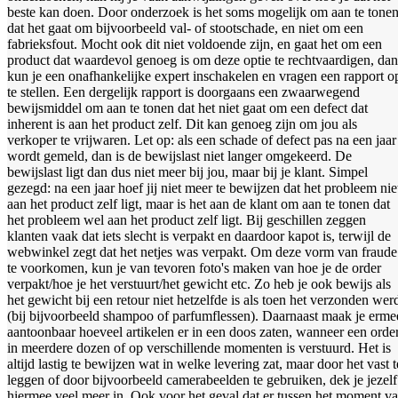
beste kan doen. Door onderzoek is het soms mogelijk om aan te tone
dat het gaat om bijvoorbeeld val- of stootschade, en niet om een
fabrieksfout. Mocht ook dit niet voldoende zijn, en gaat het om een
product dat waardevol genoeg is om deze optie te rechtvaardigen, dan
kun je een onafhankelijke expert inschakelen en vragen een rapport o
te stellen. Een dergelijk rapport is doorgaans een zwaarwegend
bewijsmiddel om aan te tonen dat het niet gaat om een defect dat
inherent is aan het product zelf. Dit kan genoeg zijn om jou als
verkoper te vrijwaren. Let op: als een schade of defect pas na een jaar
wordt gemeld, dan is de bewijslast niet langer omgekeerd. De
bewijslast ligt dan dus niet meer bij jou, maar bij je klant. Simpel
gezegd: na een jaar hoef jij niet meer te bewijzen dat het probleem nie
aan het product zelf ligt, maar is het aan de klant om aan te tonen dat
het probleem wel aan het product zelf ligt. Bij geschillen zeggen
klanten vaak dat iets slecht is verpakt en daardoor kapot is, terwijl de
webwinkel zegt dat het netjes was verpakt. Om deze vorm van fraude
te voorkomen, kun je van tevoren foto's maken van hoe je de order
verpakt/hoe je het verstuurt/het gewicht etc. Zo heb je ook bewijs als
het gewicht bij een retour niet hetzelfde is als toen het verzonden wer
(bij bijvoorbeeld shampoo of parfumflessen). Daarnaast maak je erme
aantoonbaar hoeveel artikelen er in een doos zaten, wanneer een orde
in meerdere dozen of op verschillende momenten is verstuurd. Het is
altijd lastig te bewijzen wat in welke levering zat, maar door het vast t
leggen of door bijvoorbeeld camerabeelden te gebruiken, dek je jezelf
hiermee veel meer in. Ook voor het geval dat er tussen het moment v