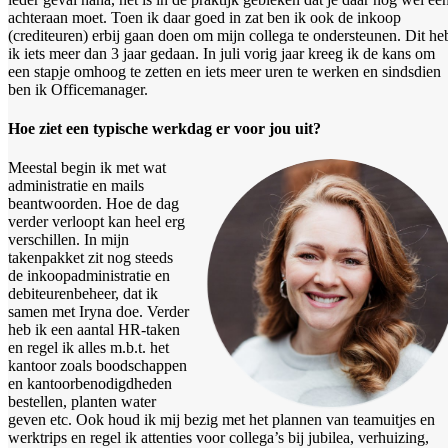
achteraan moet. Toen ik daar goed in zat ben ik ook de inkoop
(crediteuren) erbij gaan doen om mijn collega te ondersteunen. Dit he
ik iets meer dan 3 jaar gedaan. In juli vorig jaar kreeg ik de kans om
een stapje omhoog te zetten en iets meer uren te werken en sindsdien
ben ik Officemanager.
Hoe ziet een typische werkdag er voor jou uit?
Meestal begin ik met wat
administratie en mails
beantwoorden. Hoe de dag
verder verloopt kan heel erg
verschillen. In mijn
takenpakket zit nog steeds
de inkoopadministratie en
debiteurenbeheer, dat ik
samen met Iryna doe. Verder
heb ik een aantal HR-taken
en regel ik alles m.b.t. het
kantoor zoals boodschappen
en kantoorbenodigdheden
bestellen, planten water
geven etc. Ook houd ik mij bezig met het plannen van teamuitjes en
werktrips en regel ik attenties voor collega’s bij jubilea, verhuizing,