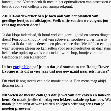
huwelijk etc. Verder denk ik mee in het optimaliseren van processen 
ben ik voor veel collega’s een aanspreekpunt.
Als HR-medewerker ben je toch ook van het plannen van
gezellige feestjes en uitstapjes. Welk uitje zouden we volgens jou
echt nog moeten doen?
Ja dat klopt inderdaad, ik houd wel van gezelligheid en samen dingen
doen! Persoonlijk hou ik wel van actieve en sportieve uitjes maar ik
weet dat ik daar niet iedereen een plezier mee doe. We hebben een lijs
waar iedereen ideeën op kan zetten voor personeelsuitjes en daar staa
hele leuke opties op zoals een cocktailworkshop, bootje varen in
Giethoorn en een Rageroom.
In het
vorige blog
gaf je aan dat je droomauto een Range Rover
Evoque is. Is dit in vier jaar tijd nog gewijzigd naar iets nieuws?
Dit vind ik nog steeds een hele mooie auto ja. Een mens mag altijd
dromen toch?
Nu weten de meeste collega’s dat je wel van het koken en bakken
bent. Zo maak je elke dinsdag een lekkere salade op kantoor. Wa
maak je het liefst of wat zouden collega’s echt nog eens van je
moeten proeven?