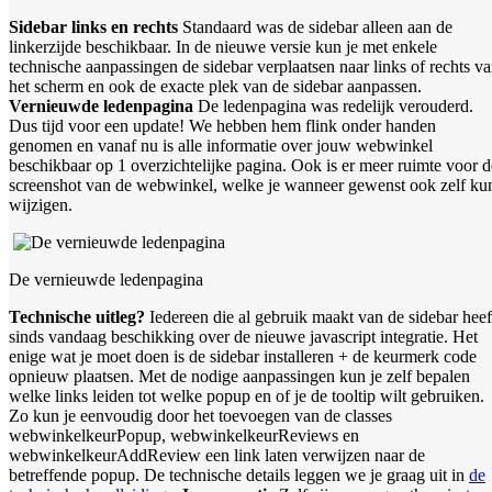
Sidebar links en rechts
Standaard was de sidebar alleen aan de
linkerzijde beschikbaar. In de nieuwe versie kun je met enkele
technische aanpassingen de sidebar verplaatsen naar links of rechts v
het scherm en ook de exacte plek van de sidebar aanpassen.
Vernieuwde ledenpagina
De ledenpagina was redelijk verouderd.
Dus tijd voor een update! We hebben hem flink onder handen
genomen en vanaf nu is alle informatie over jouw webwinkel
beschikbaar op 1 overzichtelijke pagina. Ook is er meer ruimte voor d
screenshot van de webwinkel, welke je wanneer gewenst ook zelf ku
wijzigen.
De vernieuwde ledenpagina
Technische uitleg?
Iedereen die al gebruik maakt van de sidebar heef
sinds vandaag beschikking over de nieuwe javascript integratie. Het
enige wat je moet doen is de sidebar installeren + de keurmerk code
opnieuw plaatsen. Met de nodige aanpassingen kun je zelf bepalen
welke links leiden tot welke popup en of je de tooltip wilt gebruiken.
Zo kun je eenvoudig door het toevoegen van de classes
webwinkelkeurPopup, webwinkelkeurReviews en
webwinkelkeurAddReview een link laten verwijzen naar de
betreffende popup. De technische details leggen we je graag uit in
de