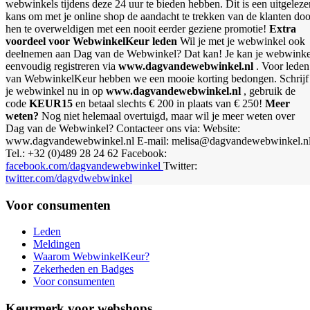
webwinkels tijdens deze 24 uur te bieden hebben. Dit is een uitgeleze
kans om met je online shop de aandacht te trekken van de klanten doo
hen te overweldigen met een nooit eerder geziene promotie!
Extra
voordeel voor WebwinkelKeur leden
Wil je met je webwinkel ook
deelnemen aan Dag van de Webwinkel? Dat kan! Je kan je webwinke
eenvoudig registreren via
www.dagvandewebwinkel.nl
. Voor leden
van WebwinkelKeur hebben we een mooie korting bedongen. Schrijf
je webwinkel nu in op
www.dagvandewebwinkel.nl
, gebruik de
code
KEUR15
en betaal slechts € 200 in plaats van € 250!
Meer
weten?
Nog niet helemaal overtuigd, maar wil je meer weten over
Dag van de Webwinkel? Contacteer ons via: Website:
www.dagvandewebwinkel.nl E-mail: melisa@dagvandewebwinkel.n
Tel.: +32 (0)489 28 24 62 Facebook:
facebook.com/dagvandewebwinkel
Twitter:
twitter.com/dagvdwebwinkel
Voor consumenten
Leden
Meldingen
Waarom WebwinkelKeur?
Zekerheden en Badges
Voor consumenten
Keurmerk voor webshops