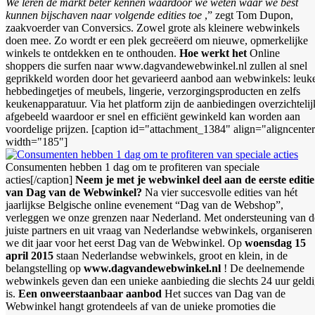
We leren de markt beter kennen waardoor we weten waar we best
kunnen bijschaven naar volgende edities toe
,” zegt Tom Dupon,
zaakvoerder van Conversics. Zowel grote als kleinere webwinkels
doen mee. Zo wordt er een plek gecreëerd om nieuwe, opmerkelijke
winkels te ontdekken en te onthouden.
Hoe werkt het
Online
shoppers die surfen naar www.dagvandewebwinkel.nl zullen al snel
geprikkeld worden door het gevarieerd aanbod aan webwinkels: leuk
hebbedingetjes of meubels, lingerie, verzorgingsproducten en zelfs
keukenapparatuur. Via het platform zijn de aanbiedingen overzichtelij
afgebeeld waardoor er snel en efficiënt gewinkeld kan worden aan
voordelige prijzen. [caption id="attachment_1384" align="aligncente
width="185"]
Consumenten hebben 1 dag om te profiteren van speciale
acties[/caption]
Neem je met je webwinkel deel aan de eerste editie
van Dag van de Webwinkel?
Na vier succesvolle edities van hét
jaarlijkse Belgische online evenement “Dag van de Webshop”,
verleggen we onze grenzen naar Nederland. Met ondersteuning van d
juiste partners en uit vraag van Nederlandse webwinkels, organiseren
we dit jaar voor het eerst Dag van de Webwinkel. Op
woensdag 15
april 2015
staan Nederlandse webwinkels, groot en klein, in de
belangstelling op
www.dagvandewebwinkel.nl
! De deelnemende
webwinkels geven dan een unieke aanbieding die slechts 24 uur geld
is.
Een onweerstaanbaar aanbod
Het succes van Dag van de
Webwinkel hangt grotendeels af van de unieke promoties die