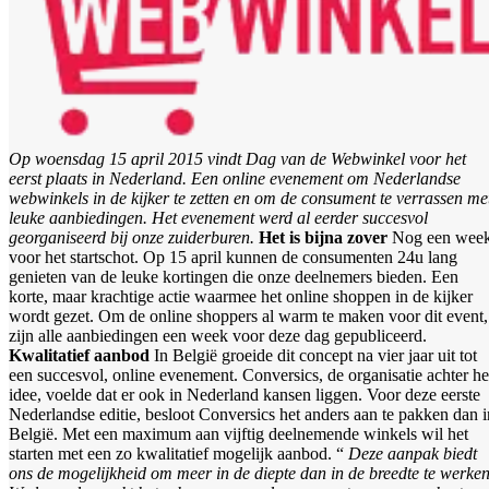
Op woensdag 15 april 2015 vindt Dag van de Webwinkel voor het
eerst plaats in Nederland. Een online evenement om Nederlandse
webwinkels in de kijker te zetten en om de consument te verrassen me
leuke aanbiedingen. Het evenement werd al eerder succesvol
georganiseerd bij onze zuiderburen.
Het is bijna zover
Nog een wee
voor het startschot. Op 15 april kunnen de consumenten 24u lang
genieten van de leuke kortingen die onze deelnemers bieden. Een
korte, maar krachtige actie waarmee het online shoppen in de kijker
wordt gezet. Om de online shoppers al warm te maken voor dit event,
zijn alle aanbiedingen een week voor deze dag gepubliceerd.
Kwalitatief aanbod
In België groeide dit concept na vier jaar uit tot
een succesvol, online evenement. Conversics, de organisatie achter he
idee, voelde dat er ook in Nederland kansen liggen. Voor deze eerste
Nederlandse editie, besloot Conversics het anders aan te pakken dan i
België. Met een maximum aan vijftig deelnemende winkels wil het
starten met een zo kwalitatief mogelijk aanbod. “
Deze aanpak biedt
ons de mogelijkheid om meer in de diepte dan in de breedte te werken