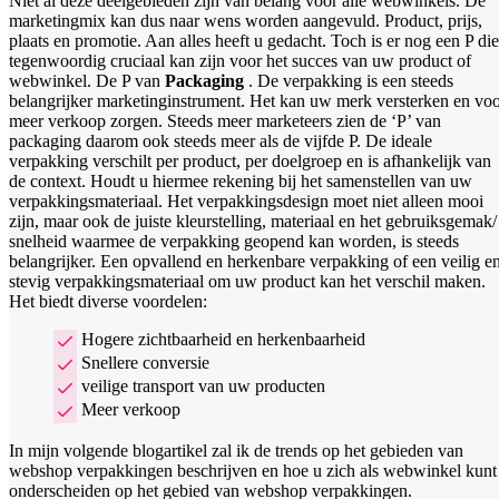
Niet al deze deelgebieden zijn van belang voor alle webwinkels. De
marketingmix kan dus naar wens worden aangevuld. Product, prijs,
plaats en promotie. Aan alles heeft u gedacht. Toch is er nog een P die
tegenwoordig cruciaal kan zijn voor het succes van uw product of
webwinkel. De P van
Packaging
. De verpakking is een steeds
belangrijker marketinginstrument. Het kan uw merk versterken en vo
meer verkoop zorgen. Steeds meer marketeers zien de ‘P’ van
packaging daarom ook steeds meer als de vijfde P. De ideale
verpakking verschilt per product, per doelgroep en is afhankelijk van
de context. Houdt u hiermee rekening bij het samenstellen van uw
verpakkingsmateriaal. Het verpakkingsdesign moet niet alleen mooi
zijn, maar ook de juiste kleurstelling, materiaal en het gebruiksgemak/
snelheid waarmee de verpakking geopend kan worden, is steeds
belangrijker. Een opvallend en herkenbare verpakking of een veilig e
stevig verpakkingsmateriaal om uw product kan het verschil maken.
Het biedt diverse voordelen:
Hogere zichtbaarheid en herkenbaarheid
Snellere conversie
veilige transport van uw producten
Meer verkoop
In mijn volgende blogartikel zal ik de trends op het gebieden van
webshop verpakkingen beschrijven en hoe u zich als webwinkel kunt
onderscheiden op het gebied van webshop verpakkingen.