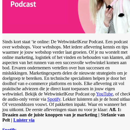
Sinds kort staat ‘ie online: De WebwinkelKeur Podcast. Een podcast
over webshops. Voor webshops. Met iedere aflevering kennis en tips
waarmee je jouw webshop verder laat groeien. Of je nu worstelt met
online marketing, logistiek of het vinden en behouden van klanten, all
aspecten van het runnen van een succesvolle webwinkel komen aan
bod. Ervaren ondernemers vertellen over hun successen en
mislukkingen. Marketingexperts delen de nieuwste strategieën om je
doelgroep te bereiken. En technische specialisten helpen je door het
doolhof van e-commerce platforms en tools. Elke aflevering zit vol
praktische adviezen die je direct kunt toepassen in jouw eigen
webwinkel. Bekijk de WebwinkelKeur Podcast op
YouTube
, of chec
de audio-only versie via
Spotify
. Lekker luisteren als je de hond uitlaa
Of verzenddozen vouwt. Of pakketten inpakt. Waar en wanneer het
jou uitkomt. De eerste afleveringen staan nu voor je klaar:
Afl. 1:
Draaien aan de juiste knoppen van je marketing | Stefanie van
Pelt |
Luister via
Spotify