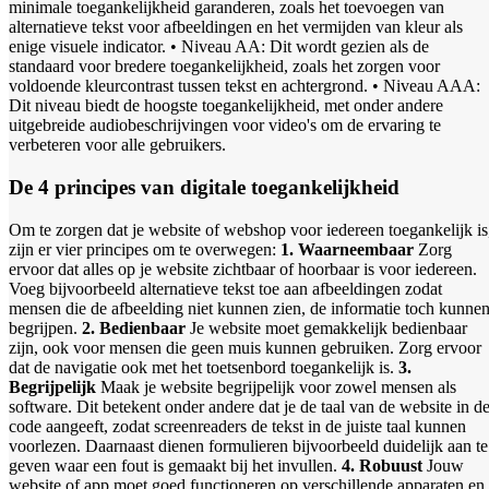
minimale toegankelijkheid garanderen, zoals het toevoegen van
alternatieve tekst voor afbeeldingen en het vermijden van kleur als
enige visuele indicator. • Niveau AA: Dit wordt gezien als de
standaard voor bredere toegankelijkheid, zoals het zorgen voor
voldoende kleurcontrast tussen tekst en achtergrond. • Niveau AAA:
Dit niveau biedt de hoogste toegankelijkheid, met onder andere
uitgebreide audiobeschrijvingen voor video's om de ervaring te
verbeteren voor alle gebruikers.
De 4 principes van digitale toegankelijkheid
Om te zorgen dat je website of webshop voor iedereen toegankelijk is
zijn er vier principes om te overwegen:
1. Waarneembaar
Zorg
ervoor dat alles op je website zichtbaar of hoorbaar is voor iedereen.
Voeg bijvoorbeeld alternatieve tekst toe aan afbeeldingen zodat
mensen die de afbeelding niet kunnen zien, de informatie toch kunne
begrijpen.
2. Bedienbaar
Je website moet gemakkelijk bedienbaar
zijn, ook voor mensen die geen muis kunnen gebruiken. Zorg ervoor
dat de navigatie ook met het toetsenbord toegankelijk is.
3.
Begrijpelijk
Maak je website begrijpelijk voor zowel mensen als
software. Dit betekent onder andere dat je de taal van de website in d
code aangeeft, zodat screenreaders de tekst in de juiste taal kunnen
voorlezen. Daarnaast dienen formulieren bijvoorbeeld duidelijk aan te
geven waar een fout is gemaakt bij het invullen.
4. Robuust
Jouw
website of app moet goed functioneren op verschillende apparaten en