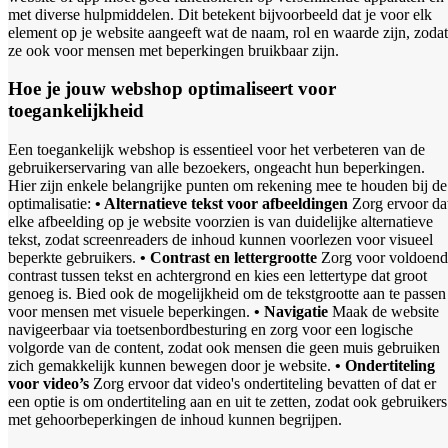
met diverse hulpmiddelen. Dit betekent bijvoorbeeld dat je voor elk
element op je website aangeeft wat de naam, rol en waarde zijn, zodat
ze ook voor mensen met beperkingen bruikbaar zijn.
Hoe je jouw webshop optimaliseert voor
toegankelijkheid
Een toegankelijk webshop is essentieel voor het verbeteren van de
gebruikerservaring van alle bezoekers, ongeacht hun beperkingen.
Hier zijn enkele belangrijke punten om rekening mee te houden bij de
optimalisatie:
• Alternatieve tekst voor afbeeldingen
Zorg ervoor da
elke afbeelding op je website voorzien is van duidelijke alternatieve
tekst, zodat screenreaders de inhoud kunnen voorlezen voor visueel
beperkte gebruikers.
• Contrast en lettergrootte
Zorg voor voldoend
contrast tussen tekst en achtergrond en kies een lettertype dat groot
genoeg is. Bied ook de mogelijkheid om de tekstgrootte aan te passen
voor mensen met visuele beperkingen.
• Navigatie
Maak de website
navigeerbaar via toetsenbordbesturing en zorg voor een logische
volgorde van de content, zodat ook mensen die geen muis gebruiken
zich gemakkelijk kunnen bewegen door je website.
• Ondertiteling
voor video’s
Zorg ervoor dat video's ondertiteling bevatten of dat er
een optie is om ondertiteling aan en uit te zetten, zodat ook gebruikers
met gehoorbeperkingen de inhoud kunnen begrijpen.