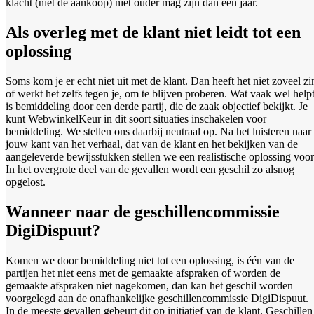
klacht (niet de aankoop) niet ouder mag zijn dan een jaar.
Als overleg met de klant niet leidt tot een
oplossing
Soms kom je er echt niet uit met de klant. Dan heeft het niet zoveel zi
of werkt het zelfs tegen je, om te blijven proberen. Wat vaak wel helpt
is bemiddeling door een derde partij, die de zaak objectief bekijkt. Je
kunt WebwinkelKeur in dit soort situaties inschakelen voor
bemiddeling. We stellen ons daarbij neutraal op. Na het luisteren naar
jouw kant van het verhaal, dat van de klant en het bekijken van de
aangeleverde bewijsstukken stellen we een realistische oplossing voor
In het overgrote deel van de gevallen wordt een geschil zo alsnog
opgelost.
Wanneer naar de geschillencommissie
DigiDispuut?
Komen we door bemiddeling niet tot een oplossing, is één van de
partijen het niet eens met de gemaakte afspraken of worden de
gemaakte afspraken niet nagekomen, dan kan het geschil worden
voorgelegd aan de onafhankelijke geschillencommissie DigiDispuut.
In de meeste gevallen gebeurt dit op initiatief van de klant. Geschillen