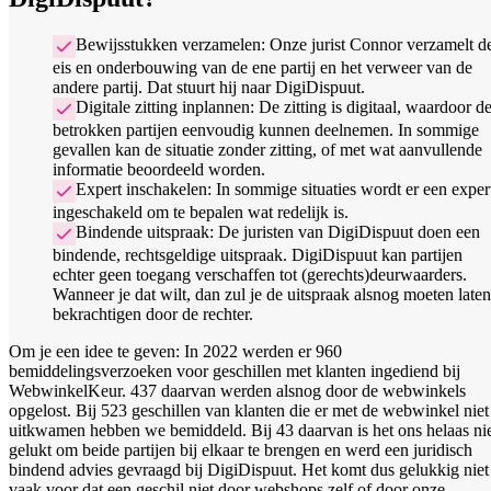
Bewijsstukken verzamelen: Onze jurist Connor verzamelt d
eis en onderbouwing van de ene partij en het verweer van de
andere partij. Dat stuurt hij naar DigiDispuut.
Digitale zitting inplannen: De zitting is digitaal, waardoor d
betrokken partijen eenvoudig kunnen deelnemen. In sommige
gevallen kan de situatie zonder zitting, of met wat aanvullende
informatie beoordeeld worden.
Expert inschakelen: In sommige situaties wordt er een exper
ingeschakeld om te bepalen wat redelijk is.
Bindende uitspraak: De juristen van DigiDispuut doen een
bindende, rechtsgeldige uitspraak. DigiDispuut kan partijen
echter geen toegang verschaffen tot (gerechts)deurwaarders.
Wanneer je dat wilt, dan zul je de uitspraak alsnog moeten laten
bekrachtigen door de rechter.
Om je een idee te geven: In 2022 werden er 960
bemiddelingsverzoeken voor geschillen met klanten ingediend bij
WebwinkelKeur. 437 daarvan werden alsnog door de webwinkels
opgelost. Bij 523 geschillen van klanten die er met de webwinkel niet
uitkwamen hebben we bemiddeld. Bij 43 daarvan is het ons helaas ni
gelukt om beide partijen bij elkaar te brengen en werd een juridisch
bindend advies gevraagd bij DigiDispuut. Het komt dus gelukkig niet
vaak voor dat een geschil niet door webshops zelf of door onze