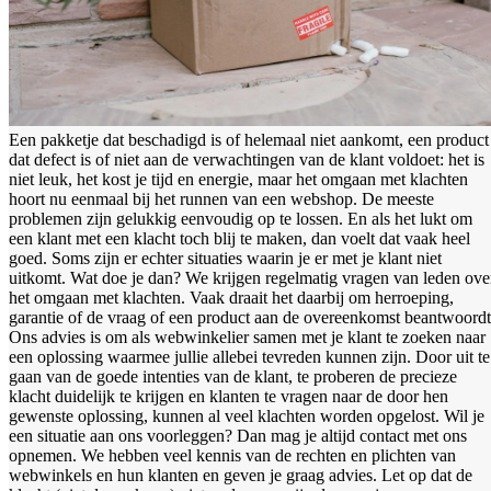
Een pakketje dat beschadigd is of helemaal niet aankomt, een product
dat defect is of niet aan de verwachtingen van de klant voldoet: het is
niet leuk, het kost je tijd en energie, maar het omgaan met klachten
hoort nu eenmaal bij het runnen van een webshop. De meeste
problemen zijn gelukkig eenvoudig op te lossen. En als het lukt om
een klant met een klacht toch blij te maken, dan voelt dat vaak heel
goed. Soms zijn er echter situaties waarin je er met je klant niet
uitkomt. Wat doe je dan? We krijgen regelmatig vragen van leden ove
het omgaan met klachten. Vaak draait het daarbij om herroeping,
garantie of de vraag of een product aan de overeenkomst beantwoordt
Ons advies is om als webwinkelier samen met je klant te zoeken naar
een oplossing waarmee jullie allebei tevreden kunnen zijn. Door uit te
gaan van de goede intenties van de klant, te proberen de precieze
klacht duidelijk te krijgen en klanten te vragen naar de door hen
gewenste oplossing, kunnen al veel klachten worden opgelost. Wil je
een situatie aan ons voorleggen? Dan mag je altijd contact met ons
opnemen. We hebben veel kennis van de rechten en plichten van
webwinkels en hun klanten en geven je graag advies. Let op dat de